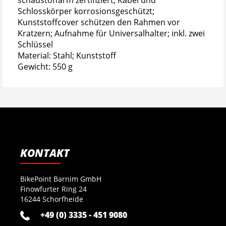
schadstoffarm zertifiziert; Kabel und
Schlosskörper korrosionsgeschützt;
Kunststoffcover schützen den Rahmen vor
Kratzern; Aufnahme für Universalhalter; inkl. zwei
Schlüssel
Material: Stahl; Kunststoff
Gewicht: 550 g
KONTAKT
BikePoint Barnim GmbH
Finowfurter Ring 24
16244 Schorfheide
+49 (0) 3335 - 451 9080