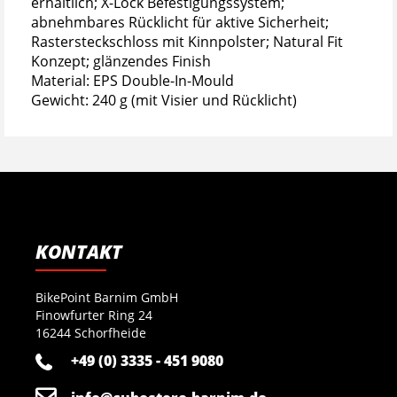
erhältlich; X-Lock Befestigungssystem;
abnehmbares Rücklicht für aktive Sicherheit;
Rastersteckschloss mit Kinnpolster; Natural Fit
Konzept; glänzendes Finish
Material: EPS Double-In-Mould
Gewicht: 240 g (mit Visier und Rücklicht)
KONTAKT
BikePoint Barnim GmbH
Finowfurter Ring 24
16244 Schorfheide
+49 (0) 3335 - 451 9080