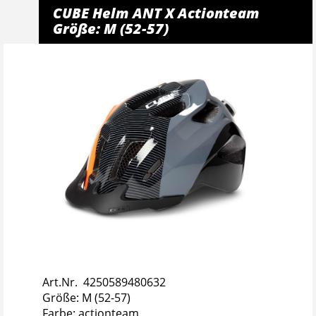
CUBE Helm ANT X Actionteam
Größe: M (52-57)
Art.Nr. 4250589480632
Größe: M (52-57)
Farbe: actionteam