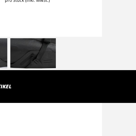
pro Stück (inkl. MwSt.)
IKEL