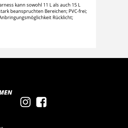
arness kann sowohl 11 L als auch 15 L
stark beanspruchten Bereichen; PVC-frei;
nbringungsmöglichkeit Rücklicht;
MEN
ng