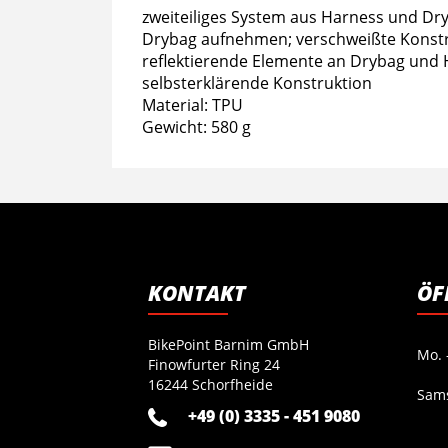
zweiteiliges System aus Harness und Dry
Drybag aufnehmen; verschweißte Konstruk
reflektierende Elemente an Drybag und
selbsterklärende Konstruktion
Material: TPU
Gewicht: 580 g
KONTAKT
ÖF
BikePoint Barnim GmbH
Mo. -
Finowfurter Ring 24
16244 Schorfheide
Sam
+49 (0) 3335 - 451 9080