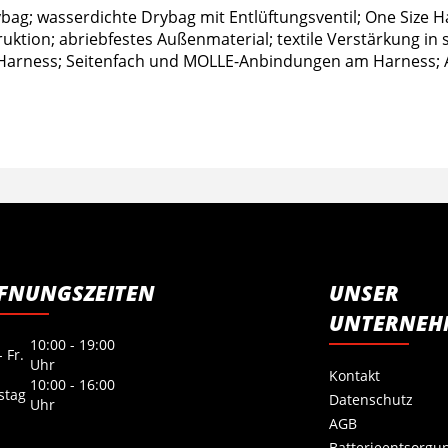
bag; wasserdichte Drybag mit Entlüftungsventil; One Size H
tion; abriebfestes Außenmaterial; textile Verstärkung in 
 Harness; Seitenfach und MOLLE-Anbindungen am Harness; A
FNUNGSZEITEN
UNSER
UNTERNEH
10:00 - 19:00
 Fr.
Uhr
Kontakt
10:00 - 16:00
stag
Datenschutz
Uhr
AGB
Batterieentsorgu