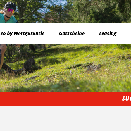
exo by Wertgarantie
Gutscheine
Leasing
SU