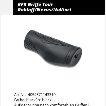
RFR Griffe Tour
Rohloff/Nexus/NuVinci
Art.Nr. 4054571143310
Farbe: black´n´black
Auf der Suche nach komfortablen Griffen?