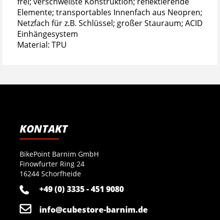
frei; verschweißte Konstruktion; reflektierende
Elemente; transportables Innenfach aus Neopren;
Netzfach für z.B. Schlüssel; großer Stauraum; ACID
Einhängesystem
Material: TPU
KONTAKT
BikePoint Barnim GmbH
Finowfurter Ring 24
16244 Schorfheide
+49 (0) 3335 - 451 9080
info@cubestore-barnim.de