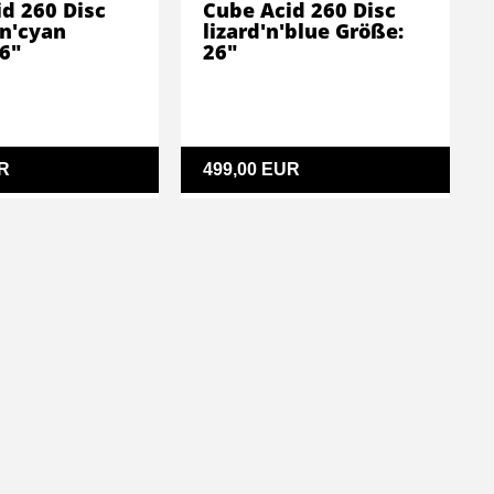
d 260 Disc
Cube Acid 260 Disc
'n'cyan
lizard'n'blue Größe:
6"
26"
R
499,00 EUR