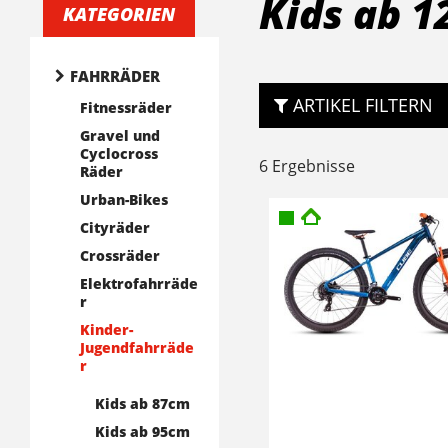
Kids ab 
KATEGORIEN
FAHRRÄDER
ARTIKEL FILTERN
Fitnessräder
Gravel und
Cyclocross
6 Ergebnisse
Räder
Urban-Bikes
Cityräder
Crossräder
Elektrofahrräde
r
Kinder-
Jugendfahrräde
r
Kids ab 87cm
Kids ab 95cm