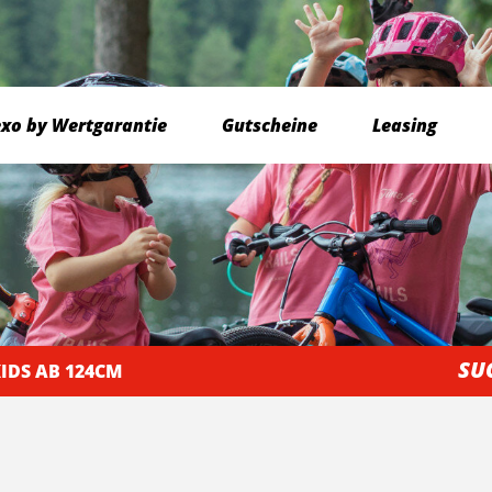
exo by Wertgarantie
Gutscheine
Leasing
SU
IDS AB 124CM