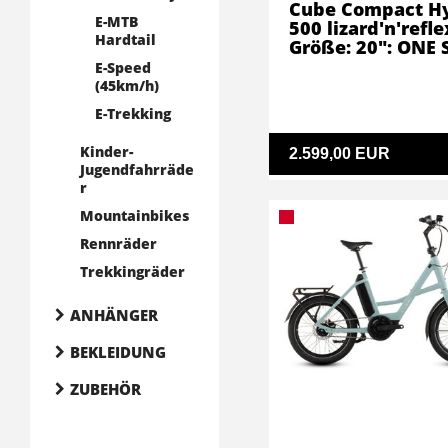
Cube Compact H
E-MTB
500 lizard'n'refle
Hardtail
Größe: 20": ONE 
E-Speed
(45km/h)
E-Trekking
Kinder-
2.599,00 EUR
Jugendfahrräde
r
Mountainbikes
Rennräder
Trekkingräder
ANHÄNGER
BEKLEIDUNG
ZUBEHÖR