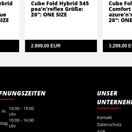
ybrid
Cube Fold Hybrid 545
Cube Fol
pea'n'reflex Größe:
Comfort
lue
20": ONE SIZE
azure'n'
SIZE
20": ONE
2.899,00 EUR
3.299,00 
FNUNGSZEITEN
UNSER
UNTERNEH
10:00 - 19:00
 Fr.
Uhr
Kontakt
10:00 - 16:00
stag
Datenschutz
Uhr
AGB