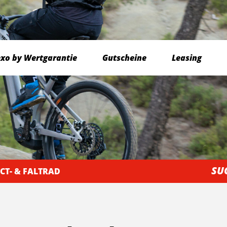
exo by Wertgarantie
Gutscheine
Leasing
SU
CT- & FALTRAD