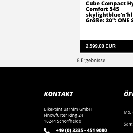
Cube Compact H
Comfort 545
skylightblue'n'b
Größe: 20": ONE 
2.599,00 EUR
8 Ergebnisse
KONTAKT
ÖF
BikePoint Barnim GmbH
Mo. -
Finowfurter Ring 24
16244 Schorfheide
Sam
+49 (0) 3335 - 451 9080