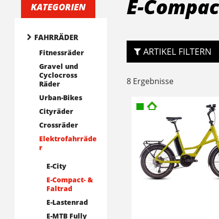
E-Compact
KATEGORIEN
FAHRRÄDER
ARTIKEL FILTERN
Fitnessräder
Gravel und
Cyclocross
8 Ergebnisse
Räder
Urban-Bikes
Cityräder
Crossräder
Elektrofahrräde
r
E-City
E-Compact- &
Faltrad
E-Lastenrad
E-MTB Fully