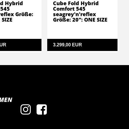
d Hybrid
Cube Fold Hybrid
 545
Comfort 545
reflex Größe:
seagrey'n'reflex
 SIZE
Größe: 20": ONE SIZE
EUR
3.299,00 EUR
MEN