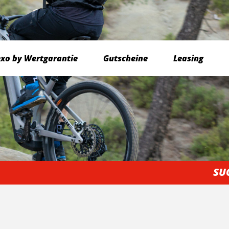
exo by Wertgarantie
Gutscheine
Leasing
SU