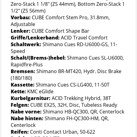
Zero-Stack 1 1/8" (ZS 44mm), Bottom Zero-Stack 1
1/2" (ZS 56mm)
Vorbau:
CUBE Comfort Stem Pro, 31.8mm,
Adjustable
Lenker:
CUBE Comfort Shape Bar
Griffe/Lenkerband:
ACID Travel Comfort
Schaltwerk:
Shimano Cues RD-U6000-GS, 11-
Speed
Schalt/(Brems-)hebel:
Shimano Cues SL-U6000,
Rapidfire-Plus
Bremsen:
Shimano BR-MT420, Hydr. Disc Brake
(180/180)
Kassette:
Shimano Cues CS-LG400, 11-50T
Kette:
KMC eGlide
Kurbelgarnitur:
ACID Trekking Hybrid, 38T
Felgen:
CUBE EX25, 32H, Disc, Tubeless Ready
Nabe vorne:
Shimano HB-QC300, QR, Centerlock
Nabe hinten:
Shimano FH-QC300-HM, QR,
Centerlock
Reifen:
Conti Contact Urban, 50-622