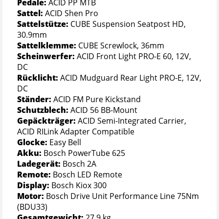
Pedale:
ACID PP MTB
Sattel:
ACID Shen Pro
Sattelstütze:
CUBE Suspension Seatpost HD,
30.9mm
Sattelklemme:
CUBE Screwlock, 36mm
Scheinwerfer:
ACID Front Light PRO-E 60, 12V,
DC
Rücklicht:
ACID Mudguard Rear Light PRO-E, 12V,
DC
Ständer:
ACID FM Pure Kickstand
Schutzblech:
ACID 56 BB-Mount
Gepäckträger:
ACID Semi-Integrated Carrier,
ACID RILink Adapter Compatible
Glocke:
Easy Bell
Akku:
Bosch PowerTube 625
Ladegerät:
Bosch 2A
Remote:
Bosch LED Remote
Display:
Bosch Kiox 300
Motor:
Bosch Drive Unit Performance Line 75Nm
(BDU33)
Gesamtgewicht:
27,9 kg