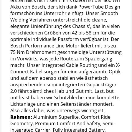
ersten Blick nicht sieht. Eins davon ist der 600 Wh
Akku von Bosch, der sich dank PowerTube Design
formschön ins Unterrohr einfügt. Unser Smooth
Welding Verfahren unterstreicht die cleane,
elegante Linienführung des Chassis', das in vielen
verschiedenen Größen von 42 bis 58 cm für die
optimale individuelle Passform verfügbar ist. Der
Bosch Performance Line Motor liefert mit bis zu
75 Nm Drehmoment geschmeidige Unterstützung
im Vorwärts, was jede Route zum Spaziergang
macht. Unser Integrated Cable Routing und ein X-
Connect Kabel sorgen für eine aufgeräumte Optik
und auf dem ebenso stabilen wie ästhetisch
ansprechenden semi-integrierten Gepäckträger
2.0 fährt sämtliches Hab und Gut mit. Last, but
not least haben wir Schutzbleche, eine komplette
Lichtanlage und einen Seitenständer montiert.
Also alles dabei, was unterwegs wichtig ist!
Rahmen:
Aluminium Superlite, Comfort Ride
Geometry, Premium Comfort And Safety, Semi-
Integrated Carrier, Fully Integrated Battery,