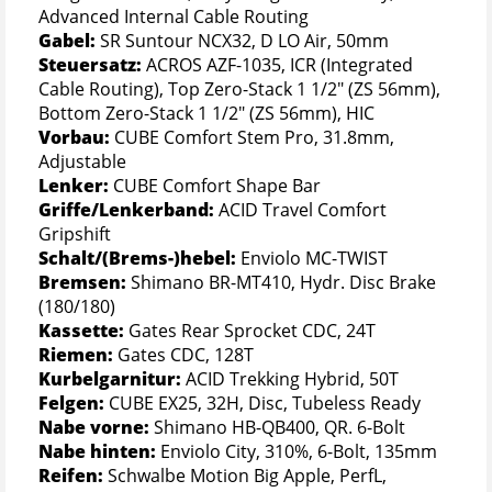
Advanced Internal Cable Routing
Gabel:
SR Suntour NCX32, D LO Air, 50mm
Steuersatz:
ACROS AZF-1035, ICR (Integrated
Cable Routing), Top Zero-Stack 1 1/2" (ZS 56mm),
Bottom Zero-Stack 1 1/2" (ZS 56mm), HIC
Vorbau:
CUBE Comfort Stem Pro, 31.8mm,
Adjustable
Lenker:
CUBE Comfort Shape Bar
Griffe/Lenkerband:
ACID Travel Comfort
Gripshift
Schalt/(Brems-)hebel:
Enviolo MC-TWIST
Bremsen:
Shimano BR-MT410, Hydr. Disc Brake
(180/180)
Kassette:
Gates Rear Sprocket CDC, 24T
Riemen:
Gates CDC, 128T
Kurbelgarnitur:
ACID Trekking Hybrid, 50T
Felgen:
CUBE EX25, 32H, Disc, Tubeless Ready
Nabe vorne:
Shimano HB-QB400, QR. 6-Bolt
Nabe hinten:
Enviolo City, 310%, 6-Bolt, 135mm
Reifen:
Schwalbe Motion Big Apple, PerfL,