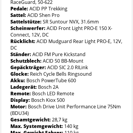
RaceGuard, 50-622
Pedale:
ACID PP Trekking
Sattel:
ACID Shen Pro
Sattelstütze:
SR Suntour NVX, 31.6mm
Scheinwerfer:
ACID Front Light PRO-E 150 X-
Connect, 12V, DC
Rücklicht:
ACID Mudguard Rear Light PRO-E, 12V,
DC
Ständer:
ACID FM Pure Kickstand
Schutzblech:
ACID 50 BB-Mount
Gepäckträger:
ACID SIC 2.0 RILink
Glocke:
Reich Cycle Bells Ringsound
Akku:
Bosch PowerTube 600
Ladegerät:
Bosch 2A
Remote:
Bosch LED Remote
Display:
Bosch Kiox 500
Motor:
Bosch Drive Unit Performance Line 75Nm
(BDU34)
Gesamtgewicht:
28,7 kg
Max. Systemgewicht:
140 kg
Max. Gewicht Fahrer:
110 kg