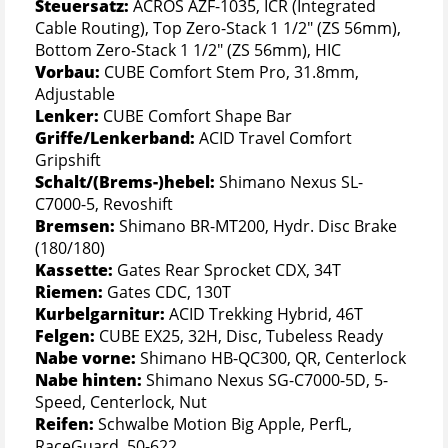
Steuersatz:
ACROS AZF-1035, ICR (Integrated
Cable Routing), Top Zero-Stack 1 1/2" (ZS 56mm),
Bottom Zero-Stack 1 1/2" (ZS 56mm), HIC
Vorbau:
CUBE Comfort Stem Pro, 31.8mm,
Adjustable
Lenker:
CUBE Comfort Shape Bar
Griffe/Lenkerband:
ACID Travel Comfort
Gripshift
Schalt/(Brems-)hebel:
Shimano Nexus SL-
C7000-5, Revoshift
Bremsen:
Shimano BR-MT200, Hydr. Disc Brake
(180/180)
Kassette:
Gates Rear Sprocket CDX, 34T
Riemen:
Gates CDC, 130T
Kurbelgarnitur:
ACID Trekking Hybrid, 46T
Felgen:
CUBE EX25, 32H, Disc, Tubeless Ready
Nabe vorne:
Shimano HB-QC300, QR, Centerlock
Nabe hinten:
Shimano Nexus SG-C7000-5D, 5-
Speed, Centerlock, Nut
Reifen:
Schwalbe Motion Big Apple, PerfL,
RaceGuard, 50-622