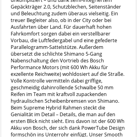
unkompliziert – und dank semi-integriertem
Gepäckträger 2.0, Schutzblechen, Seitenständer
und Beleuchtung zudem überaus vielseitig. Ein
treuer Begleiter also, ob in der City oder bei
Ausfahrten über Land. Für dauerhaft hohen
Fahrkomfort sorgen dabei ein verstellbarer
Vorbau, die Luftfedergabel und eine gefederte
Parallelogramm-Sattelstütze. Außerdem
übersetzt die schlichte Shimano 5-Gang
Nabenschaltung den Vortrieb des Bosch
Performance Motors (mit 600 Wh Akku für
exzellente Reichweite) wohldosiert auf die Straße.
Volle Kontrolle vermitteln dabei griffige,
geschmeidig dahinrollende Schwalbe 50 mm
Reifen im Team mit kraftvoll zupackenden
hydraulischen Scheibenbremsen von Shimano.
Beim Supreme Hybrid Rahmen steckt die
Genialität im Detail – Details, die man auf den
ersten Blick nicht sieht. Eins davon ist der 600 Wh
Akku von Bosch, der sich dank PowerTube Design
formschön ins Unterrohr einfügt. Unser Smooth