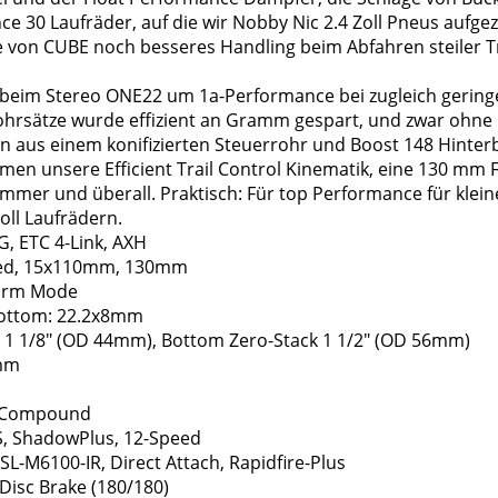
e 30 Laufräder, auf die wir Nobby Nic 2.4 Zoll Pneus aufgez
e von CUBE noch besseres Handling beim Abfahren steiler Tr
 beim Stereo ONE22 um 1a-Performance bei zugleich gering
Rohrsätze wurde effizient an Gramm gespart, und zwar ohne 
on aus einem konifizierten Steuerrohr und Boost 148 Hinter
men unsere Efficient Trail Control Kinematik, eine 130 mm 
, immer und überall. Praktisch: Für top Performance für klei
oll Laufrädern.
, ETC 4-Link, AXH
ered, 15x110mm, 130mm
Firm Mode
ottom: 22.2x8mm
 1 1/8" (OD 44mm), Bottom Zero-Stack 1 1/2" (OD 56mm)
8mm
t Compound
, ShadowPlus, 12-Speed
L-M6100-IR, Direct Attach, Rapidfire-Plus
Disc Brake (180/180)