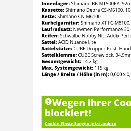
Innenlager:
Shimano BB-MT500PA, 92m
Kassette:
Shimano Deore CS-M6100, 10
Kette:
Shimano CN-M6100
Kurbelgarnitur:
Shimano XT FC-M8100, 
Laufradsatz:
Newmen Performance 30 l
Reifen:
Schwalbe Nobby Nic, Addix Perfo
Sattel:
ACID Nuance Lite
Sattelstütze:
CUBE Dropper Post, Handl
Sattelklemme:
CUBE Screwlock, 34.9m
Gesamtgewicht:
14,2 kg
Max. Systemgewicht:
115 kg
Länge / Breite / Höhe (in m):
0,000 x 0
Wegen Ihrer Coo
blockiert!
Cookie-Einstellungen jetzt ändern