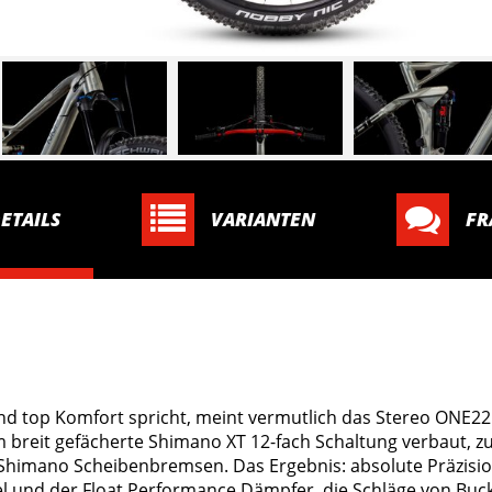
ETAILS
VARIANTEN
FR
d top Komfort spricht, meint vermutlich das Stereo ONE22 
m breit gefächerte Shimano XT 12-fach Schaltung verbaut, 
 Shimano Scheibenbremsen. Das Ergebnis: absolute Präzisi
l und der Float Performance Dämpfer, die Schläge von Buc