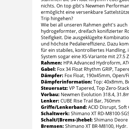
nichts. On top gibt's Newmen Performanc
ermöglicht eine versenkbare Sattelstütz
Trip hingehen?
Wie bei all unseren Rahmen geht's auch
hydrogeformter, dreifach konifizierter 
Steifigkeit. Die ausgeklügelte Kombinati
und höchste Pedaliereffizienz. Dazu kom
für ein stabiles, kontrolliertes Handling
System sogar eine XS-Variante mit 27.5 Z
Rahmen:
HPA Advanced Hydroform, ATG
Gabel:
Fox 34 Float Rhythm GRIP, Tap
Dämpfer:
Fox Float, 190x45mm, Open/
Dämpferinformation:
Top: 40x8mm, B
Steuersatz:
VP Tapered, Top Zero-Stack
Vorbau:
Newmen Evolution 318.4, 31.
Lenker:
CUBE Rise Trail Bar, 760mm
Griffe/Lenkerband:
ACID Disrupt, Sof
Schaltwerk:
Shimano XT RD-M8100-SGS
Schalt/(Brems-)hebel:
Shimano Deore S
Bremsen:
Shimano XT BR-M8100, Hydr. 