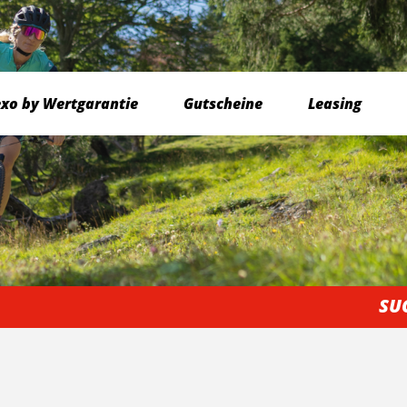
exo by Wertgarantie
Gutscheine
Leasing
SU