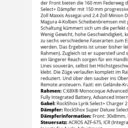
der Front bieten die 160 mm Federweg d
Select+ Dämpfer mit 150 mm progressive
Zoll Maxxis Assegai und 2.4 Zoll Minion
Magura 4-Kolben Scheibenbremsen mit gr
Schaltung kümmert sich um die perfekt do
Wenig Gewicht, hohe Geschwindigkeit, k
zu sechs verschiedene Faserarten zum 
werden. Das Ergebnis ist unser bisher l
Rahmen). Zugleich ist er supersteif und 
ein längerer Reach sorgen für ein Handli
Lines souverän, selbst bei Höchstgesch
klebt. Die Züge verlaufen komplett im
reduziert. Und über den sauber ins Ober
Remote ansteuern. Fazit: ein Gelände-Kr
Rahmen:
C:68X® Monocoque Advanced Twi
Fully Integrated Battery, Advanced Inter
Gabel:
RockShox Lyrik Select+ Charger
Dämpfer:
RockShox Super Deluxe Sele
Dämpferinformation:
Front: 30x8mm,
Steuersatz:
ACROS AZF-675, ICR (Integra