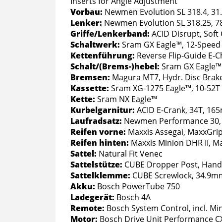
Inserts for Angle Adjustment
Vorbau:
Newmen Evolution SL 318.4, 3
Lenker:
Newmen Evolution SL 318.25,
Griffe/Lenkerband:
ACID Disrupt, Sof
Schaltwerk:
Sram GX Eagle™, 12-Speed
Kettenführung:
Reverse Flip-Guide E-
Schalt/(Brems-)hebel:
Sram GX Eagle™ T
Bremsen:
Magura MT7, Hydr. Disc Brake
Kassette:
Sram XG-1275 Eagle™, 10-52T
Kette:
Sram NX Eagle™
Kurbelgarnitur:
ACID E-Crank, 34T, 1
Laufradsatz:
Newmen Performance 30,
Reifen vorne:
Maxxis Assegai, MaxxGri
Reifen hinten:
Maxxis Minion DHR II, 
Sattel:
Natural Fit Venec
Sattelstütze:
CUBE Dropper Post, Handl
Sattelklemme:
CUBE Screwlock, 34.9m
Akku:
Bosch PowerTube 750
Ladegerät:
Bosch 4A
Remote:
Bosch System Control, incl. M
Motor:
Bosch Drive Unit Performance C