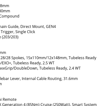
1.8mm
 780mm
t Compound
Chain Guide, Direct Mount, GEN4
rigger, Single Click
 (203/203)
65mm
 28/28 Spokes, 15x110mm/12x148mm, Tubeless Ready
p/EXO+, Tubeless Ready, 2.5 WT
MaxxGrip/DoubleDown, Tubeless Ready, 2.4 WT
ebar Lever, Internal Cable Routing, 31.6mm
m
ini Remote
X Generation 4 (85Nm) Cruise (250Watt), Smart System