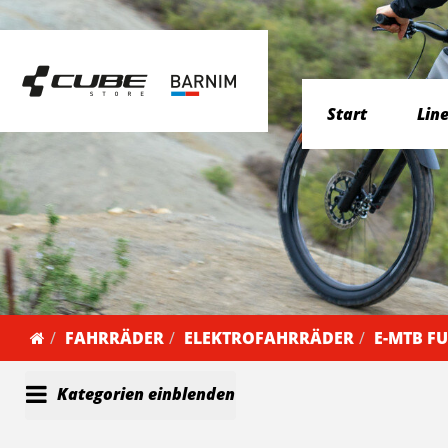
Start
Lin
FAHRRÄDER
ELEKTROFAHRRÄDER
E-MTB F
Kategorien einblenden