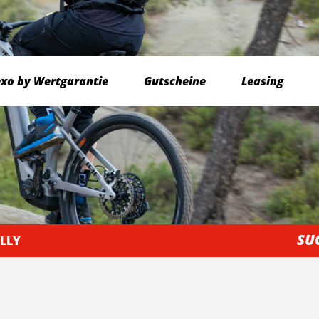
exo by Wertgarantie
Gutscheine
Leasing
SU
ULLY