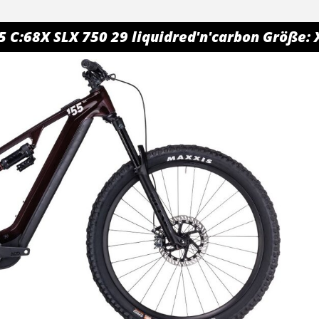
 C:68X SLX 750 29 liquidred'n'carbon Größe: 