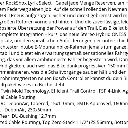
er RockShox Lyrik Select+ Gabel jede Menge Reserven, am
m Federweg seinen Job. Auf die schnell rollenden Newmen
 DHR II Pneus aufgezogen. Sicher und direkt gebremst wird m
oßen Rotoren vorne und hinten. Und die zuverlässige, lei
sierte Übersetzung der Power auf den Trail. Das Bike ist ber
omplette Integration – kurz: das neue Stereo Hybrid ONE55
Einsatz, um den spezifischen Anforderungen der unterschi
eichtester intube E-Mountainbike-Rahmen jemals (um ganze 2
stabil und bietet ein erwartungsgemäß sensationelles Fahrg
ng, das vor allem ambitionierte Fahrer begeistern wird. Da
windigkeiten, auch weil das Bike dank progressiven 150 mm 
 Rahmeninneren, was die Schaltvorgänge sauber hält und d
rohr integrierten neuen Bosch Controller kannst du dein Bi
aftpaket wie es im Buche steht.
n Mold Technology, Efficient Trail Control, FSP 4-Link, Ag
nal Cable Routing
 2 RC DebonAir, Tapered, 15x110mm, eMTB Approved, 160m
ct+ DebonAir, 230x60mm
 Rear: DU-Bushing 12,7mm
ted Cable Routing), Top Zero-Stack 1 1/2" (ZS 56mm), Botto