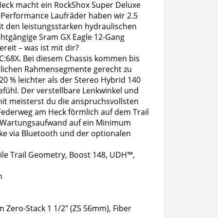
 Heck macht ein RockShox Super Deluxe
 Performance Laufräder haben wir 2.5
it den leistungsstarken hydraulischen
chtgängige Sram GX Eagle 12-Gang
eit – was ist mit dir?
 C:68X. Bei diesem Chassis kommen bis
edlichen Rahmensegmente gerecht zu
0 % leichter als der Stereo Hybrid 140
efühl. Der verstellbare Lenkwinkel und
mit meisterst du die anspruchsvollsten
Federweg am Heck förmlich auf dem Trail
en Wartungsaufwand auf ein Minimum
ke via Bluetooth und der optionalen
ile Trail Geometry, Boost 148, UDH™,
m
m Zero-Stack 1 1/2" (ZS 56mm), Fiber