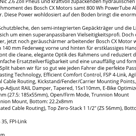
 Nic 2.6 Zoll Pneus und kraftvoll zupackenden hydraulisch
 Drehmoment des Bosch CX Motors samt 800 Wh PowerTube Ak
. Diese Power wohldosiert auf den Boden bringt die enorm 
Schutzbleche, den semi-integrierten Gepäckträger und die Li
sich um einen superanpassbaren Vielseitigkeitsprofi. Doch 
erter, jetzt noch geräuschärmer arbeitender Bosch CX Moto
140 mm Federweg vorne und hinten für erstklassiges Hand
etont die cleane, elegante Optik des Rahmens und reduzier
ache Ersatzteilverfügbarkeit und eine unauffällig und form
Split haben wir für so gut wie jeden Fahrer die perfekte Pa
asting Technology, Efficient Comfort Control, FSP 4-Link, 
nal Cable Routing, Kickstand/Fender/Carrier Mounting Points
eep-Adjust RAIL Damper, Tapered, 15x110mm, E-Bike Optim
0mm (27.5: 185x55mm), Open/Firm Mode, Trunnion Mount
nion Mount, Bottom: 22.2x8mm
ated Cable Routing), Top Zero-Stack 1 1/2" (ZS 56mm), Bott
5, FPI-Link
rm