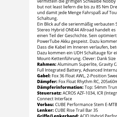
vermitteln die griffigen Schwalbe Nobby
but not least liefern die bis zu 85 Nm
und damit jede Menge Fahrspaß auf Tour
Schaltung.
Ein Blick auf die serienmäßig verbauten 
Stereo Hybrid ONE44 Allroad handelt es 
einen Teil der Geschichte. Sein optimi
PowerTube Akku gespeist. Dazu kommen 
Dass die Kabel im Inneren verlaufen, b
Dazu kommen ein UDH Schaltauge für einf
Mount-Kettenführung. Clever: Dank Size 
Rahmen:
Aluminum Superlite, Gravity C
Full Integrated Battery, Advanced Inter
Gabel:
Fox 36 Float AWL, 2-Position Sw
Dämpfer:
Fox Float Rhythm RC, 205x6
Dämpferinformation:
Top: 54mm Trun
Steuersatz:
ACROS AZF-1034, ICR (Integr
Connect Interface
Vorbau:
CUBE Performance Stem E-MTB 3
Lenker:
CUBE Rise Trail Bar 35
Griffe/Lenkerband:
ACID Hybrid Perfo