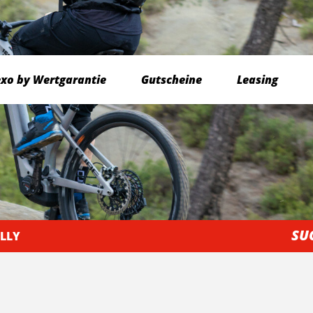
exo by Wertgarantie
Gutscheine
Leasing
SU
ULLY