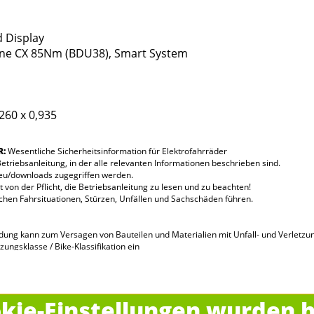
d Display
ine CX 85Nm (BDU38), Smart System
,260 x 0,935
R:
Wesentliche Sicherheitsinformation für Elektrofahrräder
etriebsanleitung, in der alle relevanten Informationen beschrieben sind.
.eu/downloads zugegriffen werden.
 von der Pflicht, die Betriebsanleitung zu lesen und zu beachten!
chen Fahrsituationen, Stürzen, Unfällen und Sachschäden führen.
g kann zum Versagen von Bauteilen und Materialien mit Unfall- und Verletzun
ngsklasse / Bike-Klassifikation ein
 (Elektrofahrrad + Fahrer + Zuladung + ggf. Anhänger)
und Lastentransport
g, ist nicht zulässig
uf mögliche Schäden, insbesondere an Rahmen, Gabel, Lenker/Vorbaueinheit, Antri
kie-Einstellungen wurden h
llten Schäden