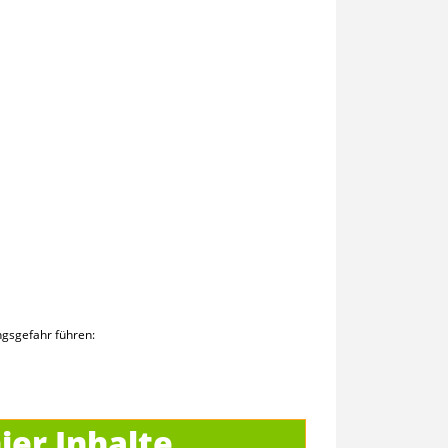
gsgefahr führen:
ebseinheit und Sattelstütze
ier Inhalte