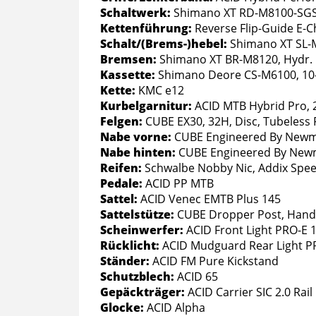
Schaltwerk:
Shimano XT RD-M8100-SGS
Kettenführung:
Reverse Flip-Guide E-C
Schalt/(Brems-)hebel:
Shimano XT SL-M
Bremsen:
Shimano XT BR-M8120, Hydr. 
Kassette:
Shimano Deore CS-M6100, 10
Kette:
KMC e12
Kurbelgarnitur:
ACID MTB Hybrid Pro, 27
Felgen:
CUBE EX30, 32H, Disc, Tubeless
Nabe vorne:
CUBE Engineered By Newm
Nabe hinten:
CUBE Engineered By Newm
Reifen:
Schwalbe Nobby Nic, Addix Speed
Pedale:
ACID PP MTB
Sattel:
ACID Venec EMTB Plus 145
Sattelstütze:
CUBE Dropper Post, Handl
Scheinwerfer:
ACID Front Light PRO-E 
Rücklicht:
ACID Mudguard Rear Light P
Ständer:
ACID FM Pure Kickstand
Schutzblech:
ACID 65
Gepäckträger:
ACID Carrier SIC 2.0 Rail
Glocke:
ACID Alpha