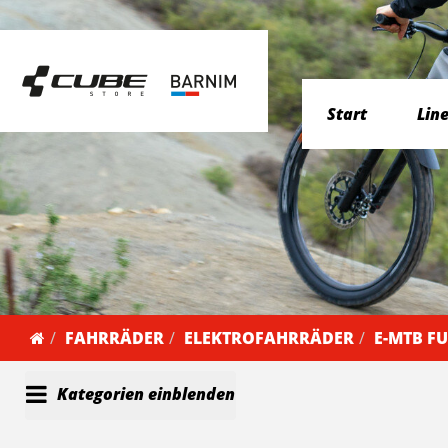
Start
Lin
FAHRRÄDER
ELEKTROFAHRRÄDER
E-MTB F
Kategorien einblenden