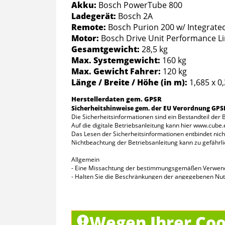
Akku:
Bosch PowerTube 800
Ladegerät:
Bosch 2A
Remote:
Bosch Purion 200 w/ Integrate
Motor:
Bosch Drive Unit Performance L
Gesamtgewicht:
28,5 kg
Max. Systemgewicht:
160 kg
Max. Gewicht Fahrer:
120 kg
Länge / Breite / Höhe (in m):
1,685 x 0
Herstellerdaten gem. GPSR
Sicherheitshinweise gem. der EU Verordnung GPS
Die Sicherheitsinformationen sind ein Bestandteil der B
Auf die digitale Betriebsanleitung kann hier www.cube
Das Lesen der Sicherheitsinformationen entbindet nicht
Nichtbeachtung der Betriebsanleitung kann zu gefährli
Allgemein
- Eine Missachtung der bestimmungsgemäßen Verwendun
- Halten Sie die Beschränkungen der angegebenen Nutzu
- Überschreiten Sie nicht das zulässige Gesamtgewicht
- Beachten Sie die Herstellervorgaben zum Personen- 
- Manipulation des Antriebssystems, insbesondere Tunin
- Überprüfen Sie das Elektrofahrrad vor jeder Fahrt a
Wegen Ihrer Coo
- Verwenden Sie das Elektrofahrrad nicht bei festgeste