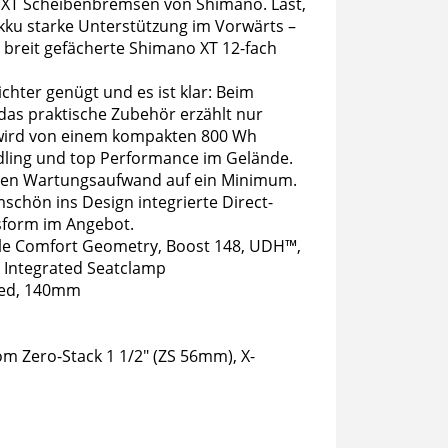
en XT Scheibenbremsen von Shimano. Last,
ku starke Unterstützung im Vorwärts –
breit gefächerte Shimano XT 12-fach
chter genügt und es ist klar: Beim
das praktische Zubehör erzählt nur
r wird von einem kompakten 800 Wh
ling und top Performance im Gelände.
t den Wartungsaufwand auf ein Minimum.
schön ins Design integrierte Direct-
ssform im Angebot.
Agile Comfort Geometry, Boost 148, UDH™,
, Integrated Seatclamp
ized, 140mm
om Zero-Stack 1 1/2" (ZS 56mm), X-