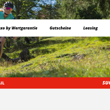
exo by Wertgarantie
Gutscheine
Leasing
SU
IL