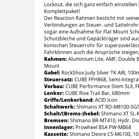
Lockout, die sich ganz einfach einstelle
Komplettpaket!
Der Reaction Rahmen besticht mit seine
Verbindungen an Steuer- und Sattelrohr.
sogar eine Aufnahme für Flat Mount Sch
Schutzbleche und Gepäckträger sind auc
konischen Steuerrohr für superzuverlässi
Fahrkönnen auch die Ansprüche steigen,
Rahmen:
Aluminium Lite, AMF, Double B
Mount
Gabel:
RockShox Judy Silver TK AIR, 10
Steuersatz:
CUBE FPH868, Semi-Integra
Vorbau:
CUBE Performance Stem SLX, FP
Lenker:
CUBE Rise Trail Bar, 680mm
Griffe/Lenkerband:
ACID Icon
Schaltwerk:
Shimano XT RD-M8100-SGS
Schalt/(Brems-)hebel:
Shimano XT SL-
Bremsen:
Shimano BR-MT410, Hydr. Dis
Innenlager:
Prowheel BSA PW-MB68
Kassette:
Shimano Deore CS-M6100, 10