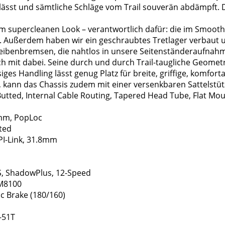
n lässt und sämtliche Schläge vom Trail souverän abdämpft. 
m supercleanen Look – verantwortlich dafür: die im Smooth
 Außerdem haben wir ein geschraubtes Tretlager verbaut und
eibenbremsen, die nahtlos in unsere Seitenständeraufnahme
h mit dabei. Seine durch und durch Trail-taugliche Geomet
ges Handling lässt genug Platz für breite, griffige, komfor
 kann das Chassis zudem mit einer versenkbaren Sattelstü
utted, Internal Cable Routing, Tapered Head Tube, Flat Mou
0mm, PopLoc
ted
I-Link, 31.8mm
, ShadowPlus, 12-Speed
M8100
c Brake (180/160)
-51T