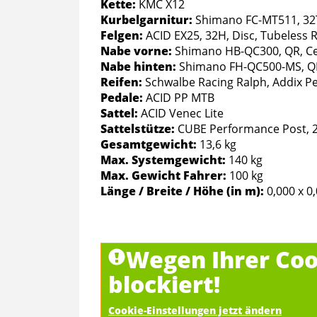
Kette:
KMC X12
Kurbelgarnitur:
Shimano FC-MT511, 32
Felgen:
ACID EX25, 32H, Disc, Tubeless 
Nabe vorne:
Shimano HB-QC300, QR, Ce
Nabe hinten:
Shimano FH-QC500-MS, QR
Reifen:
Schwalbe Racing Ralph, Addix Pe
Pedale:
ACID PP MTB
Sattel:
ACID Venec Lite
Sattelstütze:
CUBE Performance Post,
Gesamtgewicht:
13,6 kg
Max. Systemgewicht:
140 kg
Max. Gewicht Fahrer:
100 kg
Länge / Breite / Höhe (in m):
0,000 x 0
Wegen Ihrer Coo
blockiert!
Cookie-Einstellungen jetzt ändern