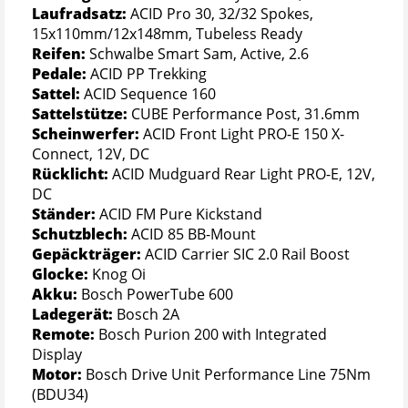
Laufradsatz:
ACID Pro 30, 32/32 Spokes,
15x110mm/12x148mm, Tubeless Ready
Reifen:
Schwalbe Smart Sam, Active, 2.6
Pedale:
ACID PP Trekking
Sattel:
ACID Sequence 160
Sattelstütze:
CUBE Performance Post, 31.6mm
Scheinwerfer:
ACID Front Light PRO-E 150 X-
Connect, 12V, DC
Rücklicht:
ACID Mudguard Rear Light PRO-E, 12V,
DC
Ständer:
ACID FM Pure Kickstand
Schutzblech:
ACID 85 BB-Mount
Gepäckträger:
ACID Carrier SIC 2.0 Rail Boost
Glocke:
Knog Oi
Akku:
Bosch PowerTube 600
Ladegerät:
Bosch 2A
Remote:
Bosch Purion 200 with Integrated
Display
Motor:
Bosch Drive Unit Performance Line 75Nm
(BDU34)