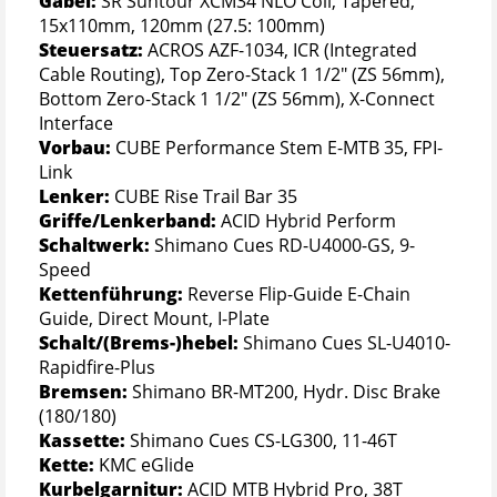
Gabel:
SR Suntour XCM34 NLO Coil, Tapered,
15x110mm, 120mm (27.5: 100mm)
Steuersatz:
ACROS AZF-1034, ICR (Integrated
Cable Routing), Top Zero-Stack 1 1/2" (ZS 56mm),
Bottom Zero-Stack 1 1/2" (ZS 56mm), X-Connect
Interface
Vorbau:
CUBE Performance Stem E-MTB 35, FPI-
Link
Lenker:
CUBE Rise Trail Bar 35
Griffe/Lenkerband:
ACID Hybrid Perform
Schaltwerk:
Shimano Cues RD-U4000-GS, 9-
Speed
Kettenführung:
Reverse Flip-Guide E-Chain
Guide, Direct Mount, I-Plate
Schalt/(Brems-)hebel:
Shimano Cues SL-U4010-
Rapidfire-Plus
Bremsen:
Shimano BR-MT200, Hydr. Disc Brake
(180/180)
Kassette:
Shimano Cues CS-LG300, 11-46T
Kette:
KMC eGlide
Kurbelgarnitur:
ACID MTB Hybrid Pro, 38T