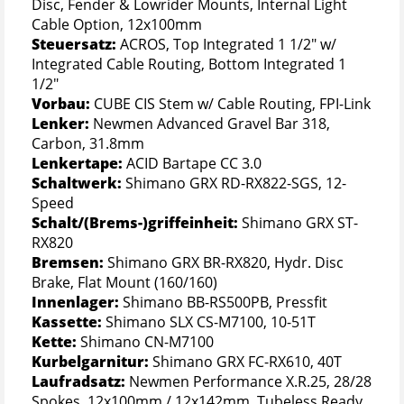
Disc, Fender & Lowrider Mounts, Internal Light
Cable Option, 12x100mm
Steuersatz:
ACROS, Top Integrated 1 1/2" w/
Integrated Cable Routing, Bottom Integrated 1
1/2"
Vorbau:
CUBE CIS Stem w/ Cable Routing, FPI-Link
Lenker:
Newmen Advanced Gravel Bar 318,
Carbon, 31.8mm
Lenkertape:
ACID Bartape CC 3.0
Schaltwerk:
Shimano GRX RD-RX822-SGS, 12-
Speed
Schalt/(Brems-)griffeinheit:
Shimano GRX ST-
RX820
Bremsen:
Shimano GRX BR-RX820, Hydr. Disc
Brake, Flat Mount (160/160)
Innenlager:
Shimano BB-RS500PB, Pressfit
Kassette:
Shimano SLX CS-M7100, 10-51T
Kette:
Shimano CN-M7100
Kurbelgarnitur:
Shimano GRX FC-RX610, 40T
Laufradsatz:
Newmen Performance X.R.25, 28/28
Spokes, 12x100mm / 12x142mm, Tubeless Ready