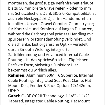
montieren, die großzügige Reifenfreiheit erlaubt
bis zu 50 mm breite Gravelreifen – oder 45 mm
mit Schutzblechen. Dank SIC-2.0-Kompatibilität ist
auch ein Heckgepäckträger im Handumdrehen
installiert. Unsere Gravel Comfort Geometry sorgt
für Kontrolle und Komfort auf langen Distanzen,
während die Carbongabel präzises Handling mit
spürbarer Vibrationsdämpfung verbindet. Und
die schlanke, fast organische Optik – veredelt
durch Smooth Welding, integrierte
Sattelklemmung und Advanced Internal Cable
Routing – ist das sprichwörtliche i-Tüpfelchen.
Perfekte Form, vielseitige Funktion: Hier
bekommst du wirklich alles.
Rahmen:
Aluminium 6061 T6 Superlite, Internal
Cable Routing, Integrated Seat Post Clamp, Flat
Mount Disc, Fender & Rack Option, 12x142mm,
UDH™
Gabel:
CUBE C:62® Technology, 1 1/8" - 1 1/2"
Tapered, Integrated Cable Routing, Flat Mount