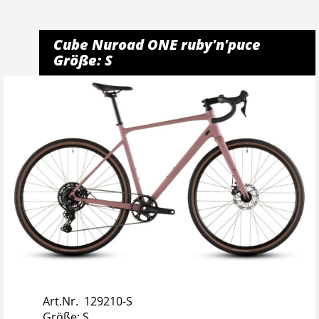
Cube Nuroad ONE ruby'n'puce
Größe: S
Art.Nr. 129210-S
Größe: S