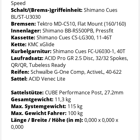
Speed
Schalt/(Brems-)griffeinheit:
Shimano Cues
BL/ST-U3030
Bremsen:
Tektro MD-C510, Flat Mount (160/160)
Innenlager:
Shimano BB-RS500PB, Pressfit
Kassette:
Shimano Cues CS-LG300, 11-46T
Kette:
KMC xGlide
Kurbelgarnitur:
Shimano Cues FC-U6030-1, 40T
Laufradsatz:
ACID Pro GR 2.5 Disc, 32/32 Spokes,
QR/QR, Tubeless Ready
Reifen:
Schwalbe G-One Comp, ActiveL, 40-622
Sattel:
ACID Venec Lite
Sattelstütze:
CUBE Performance Post, 27.2mm
Gesamtgewicht:
11,3 kg
Max. Systemgewicht:
115 kg
Max. Gewicht Fahrer:
100 kg
Länge / Breite / Höhe (in m):
0,000 x 0,000 x
0,000