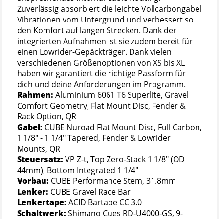
Zuverlässig absorbiert die leichte Vollcarbongabel
Vibrationen vom Untergrund und verbessert so
den Komfort auf langen Strecken. Dank der
integrierten Aufnahmen ist sie zudem bereit für
einen Lowrider-Gepäckträger. Dank vielen
verschiedenen Größenoptionen von XS bis XL
haben wir garantiert die richtige Passform für
dich und deine Anforderungen im Programm.
Rahmen:
Aluminium 6061 T6 Superlite, Gravel
Comfort Geometry, Flat Mount Disc, Fender &
Rack Option, QR
Gabel:
CUBE Nuroad Flat Mount Disc, Full Carbon,
1 1/8" - 1 1/4" Tapered, Fender & Lowrider
Mounts, QR
Steuersatz:
VP Z-t, Top Zero-Stack 1 1/8" (OD
44mm), Bottom Integrated 1 1/4"
Vorbau:
CUBE Performance Stem, 31.8mm
Lenker:
CUBE Gravel Race Bar
Lenkertape:
ACID Bartape CC 3.0
Schaltwerk:
Shimano Cues RD-U4000-GS, 9-