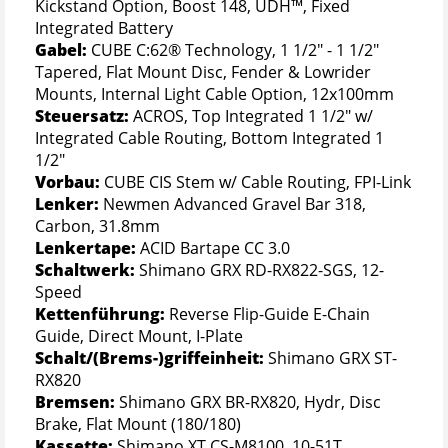
Kickstand Option, Boost 148, UDH™, Fixed
Integrated Battery
Gabel:
CUBE C:62® Technology, 1 1/2" - 1 1/2"
Tapered, Flat Mount Disc, Fender & Lowrider
Mounts, Internal Light Cable Option, 12x100mm
Steuersatz:
ACROS, Top Integrated 1 1/2" w/
Integrated Cable Routing, Bottom Integrated 1
1/2"
Vorbau:
CUBE CIS Stem w/ Cable Routing, FPI-Link
Lenker:
Newmen Advanced Gravel Bar 318,
Carbon, 31.8mm
Lenkertape:
ACID Bartape CC 3.0
Schaltwerk:
Shimano GRX RD-RX822-SGS, 12-
Speed
Kettenführung:
Reverse Flip-Guide E-Chain
Guide, Direct Mount, I-Plate
Schalt/(Brems-)griffeinheit:
Shimano GRX ST-
RX820
Bremsen:
Shimano GRX BR-RX820, Hydr, Disc
Brake, Flat Mount (180/180)
Kassette:
Shimano XT CS-M8100, 10-51T