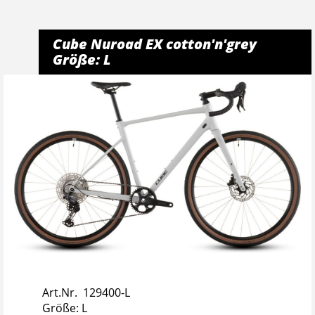
Cube Nuroad EX cotton'n'grey
Größe: L
Art.Nr. 129400-L
Größe: L