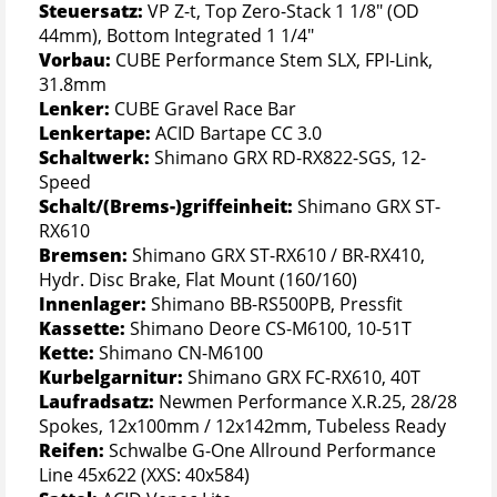
Steuersatz:
VP Z-t, Top Zero-Stack 1 1/8" (OD
44mm), Bottom Integrated 1 1/4"
Vorbau:
CUBE Performance Stem SLX, FPI-Link,
31.8mm
Lenker:
CUBE Gravel Race Bar
Lenkertape:
ACID Bartape CC 3.0
Schaltwerk:
Shimano GRX RD-RX822-SGS, 12-
Speed
Schalt/(Brems-)griffeinheit:
Shimano GRX ST-
RX610
Bremsen:
Shimano GRX ST-RX610 / BR-RX410,
Hydr. Disc Brake, Flat Mount (160/160)
Innenlager:
Shimano BB-RS500PB, Pressfit
Kassette:
Shimano Deore CS-M6100, 10-51T
Kette:
Shimano CN-M6100
Kurbelgarnitur:
Shimano GRX FC-RX610, 40T
Laufradsatz:
Newmen Performance X.R.25, 28/28
Spokes, 12x100mm / 12x142mm, Tubeless Ready
Reifen:
Schwalbe G-One Allround Performance
Line 45x622 (XXS: 40x584)