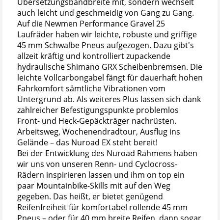
Übersetzungsbandbreite mit, sondern wechselt
auch leicht und geschmeidig von Gang zu Gang.
Auf die Newmen Performance Gravel 25
Laufräder haben wir leichte, robuste und griffige
45 mm Schwalbe Pneus aufgezogen. Dazu gibt's
allzeit kräftig und kontrolliert zupackende
hydraulische Shimano GRX Scheibenbremsen. Die
leichte Vollcarbongabel fängt für dauerhaft hohen
Fahrkomfort sämtliche Vibrationen vom
Untergrund ab. Als weiteres Plus lassen sich dank
zahlreicher Befestigungspunkte problemlos
Front- und Heck-Gepäckträger nachrüsten.
Arbeitsweg, Wochenendradtour, Ausflug ins
Gelände – das Nuroad EX steht bereit!
Bei der Entwicklung des Nuroad Rahmens haben
wir uns von unseren Renn- und Cyclocross-
Rädern inspirieren lassen und ihm on top ein
paar Mountainbike-Skills mit auf den Weg
gegeben. Das heißt, er bietet genügend
Reifenfreiheit für komfortabel rollende 45 mm
Pneus – oder für 40 mm breite Reifen, dann sogar