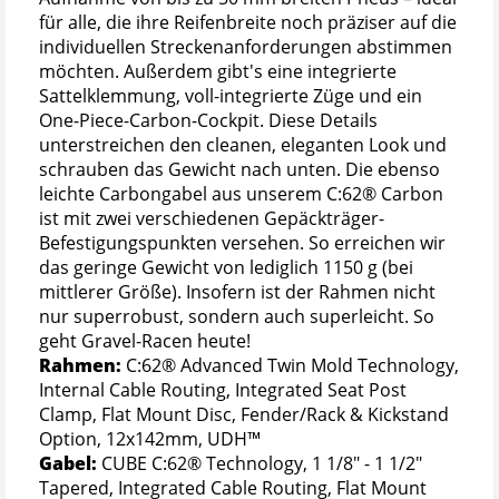
für alle, die ihre Reifenbreite noch präziser auf die
individuellen Streckenanforderungen abstimmen
möchten. Außerdem gibt's eine integrierte
Sattelklemmung, voll-integrierte Züge und ein
One-Piece-Carbon-Cockpit. Diese Details
unterstreichen den cleanen, eleganten Look und
schrauben das Gewicht nach unten. Die ebenso
leichte Carbongabel aus unserem C:62® Carbon
ist mit zwei verschiedenen Gepäckträger-
Befestigungspunkten versehen. So erreichen wir
das geringe Gewicht von lediglich 1150 g (bei
mittlerer Größe). Insofern ist der Rahmen nicht
nur superrobust, sondern auch superleicht. So
geht Gravel-Racen heute!
Rahmen:
C:62® Advanced Twin Mold Technology,
Internal Cable Routing, Integrated Seat Post
Clamp, Flat Mount Disc, Fender/Rack & Kickstand
Option, 12x142mm, UDH™
Gabel:
CUBE C:62® Technology, 1 1/8" - 1 1/2"
Tapered, Integrated Cable Routing, Flat Mount