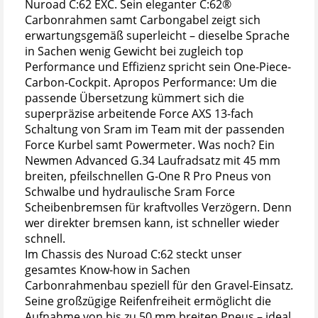
Nuroad C:62 EXC. Sein eleganter C:62®
Carbonrahmen samt Carbongabel zeigt sich
erwartungsgemäß superleicht – dieselbe Sprache
in Sachen wenig Gewicht bei zugleich top
Performance und Effizienz spricht sein One-Piece-
Carbon-Cockpit. Apropos Performance: Um die
passende Übersetzung kümmert sich die
superpräzise arbeitende Force AXS 13-fach
Schaltung von Sram im Team mit der passenden
Force Kurbel samt Powermeter. Was noch? Ein
Newmen Advanced G.34 Laufradsatz mit 45 mm
breiten, pfeilschnellen G-One R Pro Pneus von
Schwalbe und hydraulische Sram Force
Scheibenbremsen für kraftvolles Verzögern. Denn
wer direkter bremsen kann, ist schneller wieder
schnell.
Im Chassis des Nuroad C:62 steckt unser
gesamtes Know-how in Sachen
Carbonrahmenbau speziell für den Gravel-Einsatz.
Seine großzügige Reifenfreiheit ermöglicht die
Aufnahme von bis zu 50 mm breiten Pneus – ideal