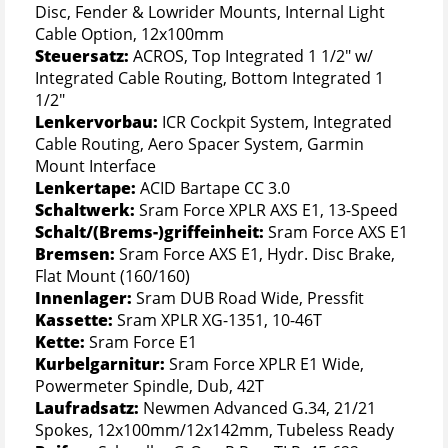
Disc, Fender & Lowrider Mounts, Internal Light
Cable Option, 12x100mm
Steuersatz:
ACROS, Top Integrated 1 1/2" w/
Integrated Cable Routing, Bottom Integrated 1
1/2"
Lenkervorbau:
ICR Cockpit System, Integrated
Cable Routing, Aero Spacer System, Garmin
Mount Interface
Lenkertape:
ACID Bartape CC 3.0
Schaltwerk:
Sram Force XPLR AXS E1, 13-Speed
Schalt/(Brems-)griffeinheit:
Sram Force AXS E1
Bremsen:
Sram Force AXS E1, Hydr. Disc Brake,
Flat Mount (160/160)
Innenlager:
Sram DUB Road Wide, Pressfit
Kassette:
Sram XPLR XG-1351, 10-46T
Kette:
Sram Force E1
Kurbelgarnitur:
Sram Force XPLR E1 Wide,
Powermeter Spindle, Dub, 42T
Laufradsatz:
Newmen Advanced G.34, 21/21
Spokes, 12x100mm/12x142mm, Tubeless Ready