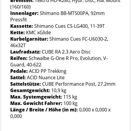
Bremsen:
Tektro HD-R280, Hydr. Disc, Flat Mount
(160/160)
Innenlager:
Shimano BB-MT500PA, 92mm
Pressfit
Kassette:
Shimano Cues CS-LG400, 11-39T
Kette:
KMC xGlide
Kurbelgarnitur:
Shimano Cues FC-U6030-2,
46x32T
Laufradsatz:
CUBE RA 2.3 Aero Disc
Reifen:
Schwalbe G-One R Pro, Evolution, V-
Guard, 40-622
Pedale:
ACID PP Trekking
Sattel:
ACID Nuance Lite
Sattelstütze:
CUBE Performance Post, 27.2mm
Gesamtgewicht:
10,9 kg
Max. Systemgewicht:
115 kg
Max. Gewicht Fahrer:
100 kg
Länge / Breite / Höhe (in m):
0,000 x 0,000 x
0,000