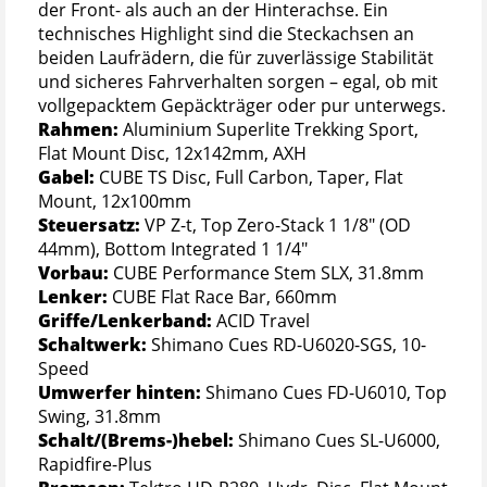
der Front- als auch an der Hinterachse. Ein
technisches Highlight sind die Steckachsen an
beiden Laufrädern, die für zuverlässige Stabilität
und sicheres Fahrverhalten sorgen – egal, ob mit
vollgepacktem Gepäckträger oder pur unterwegs.
Rahmen:
Aluminium Superlite Trekking Sport,
Flat Mount Disc, 12x142mm, AXH
Gabel:
CUBE TS Disc, Full Carbon, Taper, Flat
Mount, 12x100mm
Steuersatz:
VP Z-t, Top Zero-Stack 1 1/8" (OD
44mm), Bottom Integrated 1 1/4"
Vorbau:
CUBE Performance Stem SLX, 31.8mm
Lenker:
CUBE Flat Race Bar, 660mm
Griffe/Lenkerband:
ACID Travel
Schaltwerk:
Shimano Cues RD-U6020-SGS, 10-
Speed
Umwerfer hinten:
Shimano Cues FD-U6010, Top
Swing, 31.8mm
Schalt/(Brems-)hebel:
Shimano Cues SL-U6000,
Rapidfire-Plus