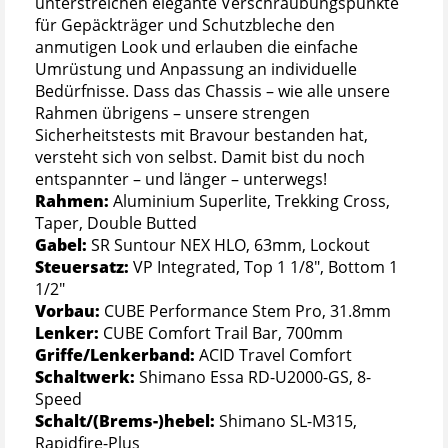
unterstreichen elegante Verschraubungspunkte
für Gepäckträger und Schutzbleche den
anmutigen Look und erlauben die einfache
Umrüstung und Anpassung an individuelle
Bedürfnisse. Dass das Chassis – wie alle unsere
Rahmen übrigens – unsere strengen
Sicherheitstests mit Bravour bestanden hat,
versteht sich von selbst. Damit bist du noch
entspannter – und länger – unterwegs!
Rahmen:
Aluminium Superlite, Trekking Cross,
Taper, Double Butted
Gabel:
SR Suntour NEX HLO, 63mm, Lockout
Steuersatz:
VP Integrated, Top 1 1/8", Bottom 1
1/2"
Vorbau:
CUBE Performance Stem Pro, 31.8mm
Lenker:
CUBE Comfort Trail Bar, 700mm
Griffe/Lenkerband:
ACID Travel Comfort
Schaltwerk:
Shimano Essa RD-U2000-GS, 8-
Speed
Schalt/(Brems-)hebel:
Shimano SL-M315,
Rapidfire-Plus