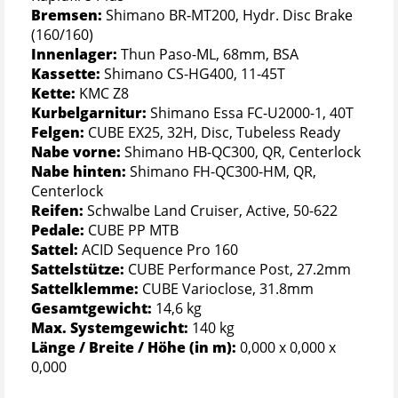
Bremsen:
Shimano BR-MT200, Hydr. Disc Brake
(160/160)
Innenlager:
Thun Paso-ML, 68mm, BSA
Kassette:
Shimano CS-HG400, 11-45T
Kette:
KMC Z8
Kurbelgarnitur:
Shimano Essa FC-U2000-1, 40T
Felgen:
CUBE EX25, 32H, Disc, Tubeless Ready
Nabe vorne:
Shimano HB-QC300, QR, Centerlock
Nabe hinten:
Shimano FH-QC300-HM, QR,
Centerlock
Reifen:
Schwalbe Land Cruiser, Active, 50-622
Pedale:
CUBE PP MTB
Sattel:
ACID Sequence Pro 160
Sattelstütze:
CUBE Performance Post, 27.2mm
Sattelklemme:
CUBE Varioclose, 31.8mm
Gesamtgewicht:
14,6 kg
Max. Systemgewicht:
140 kg
Länge / Breite / Höhe (in m):
0,000 x 0,000 x
0,000