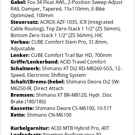
Gabel:
Fox 34 Float AWL, 2-Position Sweep-Adjust
RAIL Damper, Tapered, 15x110mm, E-Bike
Optimized, 100mm
Steuersatz:
ACROS AZF-1035, ICR (Integrated
Cable Routing), Top Zero-Stack 1 1/2" (ZS 56mm),
Bottom Zero-Stack 1 1/2" (ZS 56mm), HIC
Vorbau:
CUBE Comfort Stem Pro, 31.8mm,
Adjustable
Lenker:
CUBE Comfort Trail Bar HD, 700mm
Griffe/Lenkerband:
ACID Travel Comfort
Schaltwerk:
Shimano XT Di2 RD-M8260-SGS, 12-
Speed, Electronic Shifting System
Schalt/(Brems-)hebel:
Shimano Deore Di2 SW-
M6250-IR, Direct Attach
Bremsen:
Shimano XT BR-M8120, Hydr. Disc
Brake (180/180)
Kassette:
Shimano Deore CS-M6100, 10-51T
Kette:
Shimano CN-M6100
Kurbelgarnitur:
ACID MTB Hybrid Pro, 40T
Laufradsatz:
Newmen Performance 30