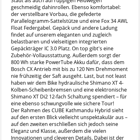
Stadt als auch auf ruppigen Feldwegen
geschmeidig dahinrollen. Ebenso komfortabel:
der verstellbare Vorbau, die gefederte
Parallelogramm-Sattelstütze und eine Fox 34 AWL
Float Federgabel. Gepäck und andere Ladung
findet auf unserem eleganten und zugleich
belastbaren und vielseitigen integrierten
Gepäckträger IC 3.0 Platz. On top gibt's eine
Zubehör-Vollausstattung. Außerdem sorgt der
800 Wh starke PowerTube Akku dafür, dass dem
Bosch CX Antrieb mit bis zu 120 Nm Drehmoment
nie frühzeitig der Saft ausgeht. Last, but not least
haben wir dem Bike hydraulische Shimano XT 4-
Kolben-Scheibenbremsen und eine elektronische
Shimano XT Di2 12-fach Schaltung spendiert – für
eine ebenso schwungvolle wie sichere Tour!
Der Rahmen des CUBE Kathmandu Hybrid sieht
auf den ersten Blick vielleicht unspektakulär aus –
auf den zweiten erschließen sich jedoch seine
Eleganz und Klasse, außerdem die vielen
Innovationen und cleveren Details. Dabei ist der