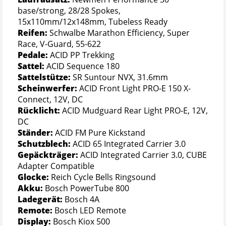
base/strong, 28/28 Spokes,
15x110mm/12x148mm, Tubeless Ready
Reifen:
Schwalbe Marathon Efficiency, Super
Race, V-Guard, 55-622
Pedale:
ACID PP Trekking
Sattel:
ACID Sequence 180
Sattelstütze:
SR Suntour NVX, 31.6mm
Scheinwerfer:
ACID Front Light PRO-E 150 X-
Connect, 12V, DC
Rücklicht:
ACID Mudguard Rear Light PRO-E, 12V,
DC
Ständer:
ACID FM Pure Kickstand
Schutzblech:
ACID 65 Integrated Carrier 3.0
Gepäckträger:
ACID Integrated Carrier 3.0, CUBE
Adapter Compatible
Glocke:
Reich Cycle Bells Ringsound
Akku:
Bosch PowerTube 800
Ladegerät:
Bosch 4A
Remote:
Bosch LED Remote
Display:
Bosch Kiox 500