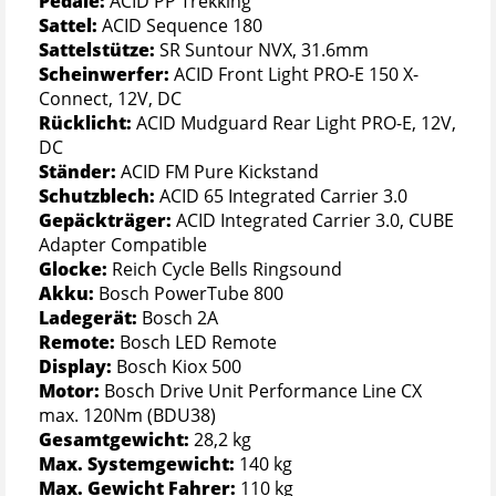
Pedale:
ACID PP Trekking
Sattel:
ACID Sequence 180
Sattelstütze:
SR Suntour NVX, 31.6mm
Scheinwerfer:
ACID Front Light PRO-E 150 X-
Connect, 12V, DC
Rücklicht:
ACID Mudguard Rear Light PRO-E, 12V,
DC
Ständer:
ACID FM Pure Kickstand
Schutzblech:
ACID 65 Integrated Carrier 3.0
Gepäckträger:
ACID Integrated Carrier 3.0, CUBE
Adapter Compatible
Glocke:
Reich Cycle Bells Ringsound
Akku:
Bosch PowerTube 800
Ladegerät:
Bosch 2A
Remote:
Bosch LED Remote
Display:
Bosch Kiox 500
Motor:
Bosch Drive Unit Performance Line CX
max. 120Nm (BDU38)
Gesamtgewicht:
28,2 kg
Max. Systemgewicht:
140 kg
Max. Gewicht Fahrer:
110 kg