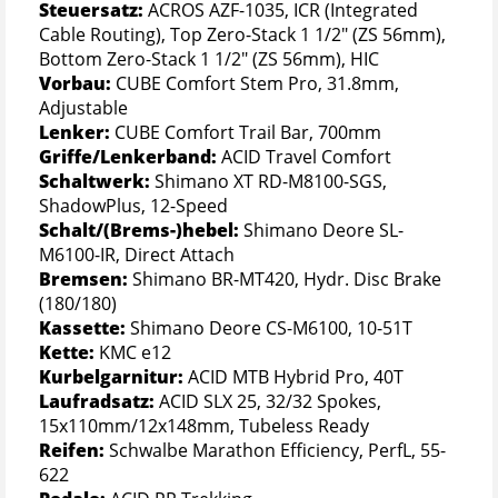
Steuersatz:
ACROS AZF-1035, ICR (Integrated
Cable Routing), Top Zero-Stack 1 1/2" (ZS 56mm),
Bottom Zero-Stack 1 1/2" (ZS 56mm), HIC
Vorbau:
CUBE Comfort Stem Pro, 31.8mm,
Adjustable
Lenker:
CUBE Comfort Trail Bar, 700mm
Griffe/Lenkerband:
ACID Travel Comfort
Schaltwerk:
Shimano XT RD-M8100-SGS,
ShadowPlus, 12-Speed
Schalt/(Brems-)hebel:
Shimano Deore SL-
M6100-IR, Direct Attach
Bremsen:
Shimano BR-MT420, Hydr. Disc Brake
(180/180)
Kassette:
Shimano Deore CS-M6100, 10-51T
Kette:
KMC e12
Kurbelgarnitur:
ACID MTB Hybrid Pro, 40T
Laufradsatz:
ACID SLX 25, 32/32 Spokes,
15x110mm/12x148mm, Tubeless Ready
Reifen:
Schwalbe Marathon Efficiency, PerfL, 55-
622