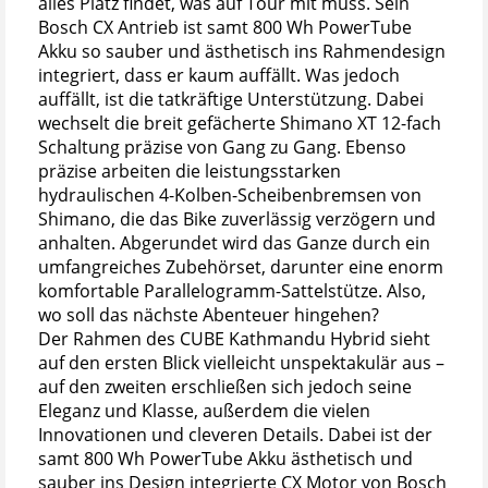
alles Platz findet, was auf Tour mit muss. Sein
Bosch CX Antrieb ist samt 800 Wh PowerTube
Akku so sauber und ästhetisch ins Rahmendesign
integriert, dass er kaum auffällt. Was jedoch
auffällt, ist die tatkräftige Unterstützung. Dabei
wechselt die breit gefächerte Shimano XT 12-fach
Schaltung präzise von Gang zu Gang. Ebenso
präzise arbeiten die leistungsstarken
hydraulischen 4-Kolben-Scheibenbremsen von
Shimano, die das Bike zuverlässig verzögern und
anhalten. Abgerundet wird das Ganze durch ein
umfangreiches Zubehörset, darunter eine enorm
komfortable Parallelogramm-Sattelstütze. Also,
wo soll das nächste Abenteuer hingehen?
Der Rahmen des CUBE Kathmandu Hybrid sieht
auf den ersten Blick vielleicht unspektakulär aus –
auf den zweiten erschließen sich jedoch seine
Eleganz und Klasse, außerdem die vielen
Innovationen und cleveren Details. Dabei ist der
samt 800 Wh PowerTube Akku ästhetisch und
sauber ins Design integrierte CX Motor von Bosch