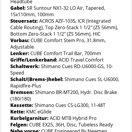
Headtube
Gabel:
SR Suntour NX1-32 LO Air, Tapered,
15x110mm, 100mm
Steuersatz:
ACROS AZF-1035, ICR (Integrated
Cable Routing), Top Zero-Stack 1 1/2" (ZS 56mm),
Bottom Zero-Stack 1 1/2" (ZS 56mm), HIC
Vorbau:
CUBE Comfort Stem Pro, 31.8mm,
Adjustable
Lenker:
CUBE Comfort Trail Bar, 700mm
Griffe/Lenkerband:
ACID Travel Comfort
Schaltwerk:
Shimano Cues RD-U6000-GS, 10-
Speed
Schalt/(Brems-)hebel:
Shimano Cues SL-U6000,
Rapidfire-Plus
Bremsen:
Shimano BR-MT200, Hydr. Disc Brake
(180/180)
Kassette:
Shimano Cues CS-LG300, 11-48T
Kette:
KMC eGlide
Kurbelgarnitur:
ACID MTB Hybrid Pro
Felgen:
CUBE EX25, 36H, Disc, Tubeless Ready
Nabe vorne:
CUBE Engineered By Newmen,