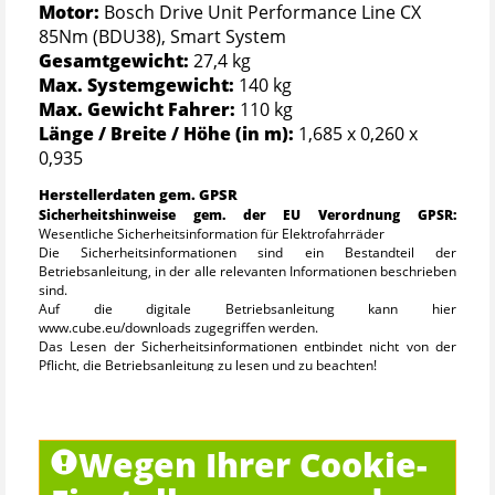
Motor:
Bosch Drive Unit Performance Line CX
85Nm (BDU38), Smart System
Gesamtgewicht:
27,4 kg
Max. Systemgewicht:
140 kg
Max. Gewicht Fahrer:
110 kg
Länge / Breite / Höhe (in m):
1,685 x 0,260 x
0,935
Herstellerdaten gem. GPSR
Sicherheitshinweise gem. der EU Verordnung GPSR:
Wesentliche Sicherheitsinformation für Elektrofahrräder
Die Sicherheitsinformationen sind ein Bestandteil der
Betriebsanleitung, in der alle relevanten Informationen beschrieben
sind.
Auf die digitale Betriebsanleitung kann hier
www.cube.eu/downloads zugegriffen werden.
Das Lesen der Sicherheitsinformationen entbindet nicht von der
Pflicht, die Betriebsanleitung zu lesen und zu beachten!
Nichtbeachtung der Betriebsanleitung kann zu gefährlichen
Fahrsituationen, Stürzen, Unfällen und Sachschäden führen.
Allgemein
Wegen Ihrer Cookie-
- Eine Missachtung der bestimmungsgemäßen Verwendung kann
zum Versagen von Bauteilen und Materialien mit Unfall- und