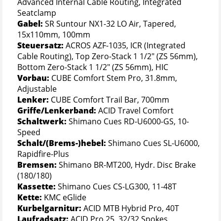
Advanced Internal Cable Routing, Integrated
Seatclamp
Gabel:
SR Suntour NX1-32 LO Air, Tapered,
15x110mm, 100mm
Steuersatz:
ACROS AZF-1035, ICR (Integrated
Cable Routing), Top Zero-Stack 1 1/2" (ZS 56mm),
Bottom Zero-Stack 1 1/2" (ZS 56mm), HIC
Vorbau:
CUBE Comfort Stem Pro, 31.8mm,
Adjustable
Lenker:
CUBE Comfort Trail Bar, 700mm
Griffe/Lenkerband:
ACID Travel Comfort
Schaltwerk:
Shimano Cues RD-U6000-GS, 10-
Speed
Schalt/(Brems-)hebel:
Shimano Cues SL-U6000,
Rapidfire-Plus
Bremsen:
Shimano BR-MT200, Hydr. Disc Brake
(180/180)
Kassette:
Shimano Cues CS-LG300, 11-48T
Kette:
KMC eGlide
Kurbelgarnitur:
ACID MTB Hybrid Pro, 40T
Laufradsatz:
ACID Pro 25, 32/32 Spokes,