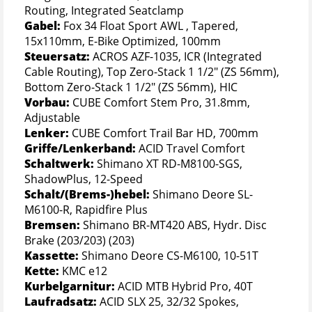
Routing, Integrated Seatclamp
Gabel:
Fox 34 Float Sport AWL , Tapered,
15x110mm, E-Bike Optimized, 100mm
Steuersatz:
ACROS AZF-1035, ICR (Integrated
Cable Routing), Top Zero-Stack 1 1/2" (ZS 56mm),
Bottom Zero-Stack 1 1/2" (ZS 56mm), HIC
Vorbau:
CUBE Comfort Stem Pro, 31.8mm,
Adjustable
Lenker:
CUBE Comfort Trail Bar HD, 700mm
Griffe/Lenkerband:
ACID Travel Comfort
Schaltwerk:
Shimano XT RD-M8100-SGS,
ShadowPlus, 12-Speed
Schalt/(Brems-)hebel:
Shimano Deore SL-
M6100-R, Rapidfire Plus
Bremsen:
Shimano BR-MT420 ABS, Hydr. Disc
Brake (203/203) (203)
Kassette:
Shimano Deore CS-M6100, 10-51T
Kette:
KMC e12
Kurbelgarnitur:
ACID MTB Hybrid Pro, 40T
Laufradsatz:
ACID SLX 25, 32/32 Spokes,