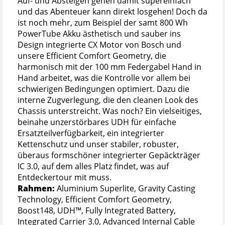
Auf- und Absteigen gehen damit supereinfach
und das Abenteuer kann direkt losgehen! Doch da
ist noch mehr, zum Beispiel der samt 800 Wh
PowerTube Akku ästhetisch und sauber ins
Design integrierte CX Motor von Bosch und
unsere Efficient Comfort Geometry, die
harmonisch mit der 100 mm Federgabel Hand in
Hand arbeitet, was die Kontrolle vor allem bei
schwierigen Bedingungen optimiert. Dazu die
interne Zugverlegung, die den cleanen Look des
Chassis unterstreicht. Was noch? Ein vielseitiges,
beinahe unzerstörbares UDH für einfache
Ersatzteilverfügbarkeit, ein integrierter
Kettenschutz und unser stabiler, robuster,
überaus formschöner integrierter Gepäckträger
IC 3.0, auf dem alles Platz findet, was auf
Entdeckertour mit muss.
Rahmen:
Aluminium Superlite, Gravity Casting
Technology, Efficient Comfort Geometry,
Boost148, UDH™, Fully Integrated Battery,
Integrated Carrier 3.0, Advanced Internal Cable