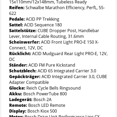
15x110mm/12x148mm, Tubeless Ready
Reifen:
Schwalbe Marathon Efficiency, PerfL, 55-
622
Pedale:
ACID PP Trekking
Sattel:
ACID Sequence 180
Sattelstütze:
CUBE Dropper Post, Handlebar
Lever, Internal Cable Routing, 31.6mm
Scheinwerfer:
ACID Front Light PRO-E 150 X-
Connect, 12V, DC
Rücklicht:
ACID Mudguard Rear Light PRO-E, 12V,
DC
Ständer:
ACID FM Pure Kickstand
Schutzblech:
ACID 65 Integrated Carrier 3.0
Gepäckträger:
ACID Integrated Carrier 3.0, CUBE
Adapter Compatible
Glocke:
Reich Cycle Bells Ringsound
Akku:
Bosch PowerTube 800
Ladegerät:
Bosch 2A
Remote:
Bosch LED Remote
Display:
Bosch Kiox 500
Motor:
Bosch Drive Unit Performance Line CX