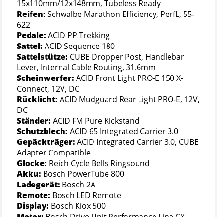
15x110mm/12x148mm, Tubeless Ready
Reifen:
Schwalbe Marathon Efficiency, PerfL, 55-
622
Pedale:
ACID PP Trekking
Sattel:
ACID Sequence 180
Sattelstütze:
CUBE Dropper Post, Handlebar
Lever, Internal Cable Routing, 31.6mm
Scheinwerfer:
ACID Front Light PRO-E 150 X-
Connect, 12V, DC
Rücklicht:
ACID Mudguard Rear Light PRO-E, 12V,
DC
Ständer:
ACID FM Pure Kickstand
Schutzblech:
ACID 65 Integrated Carrier 3.0
Gepäckträger:
ACID Integrated Carrier 3.0, CUBE
Adapter Compatible
Glocke:
Reich Cycle Bells Ringsound
Akku:
Bosch PowerTube 800
Ladegerät:
Bosch 2A
Remote:
Bosch LED Remote
Display:
Bosch Kiox 500
Motor:
Bosch Drive Unit Performance Line CX