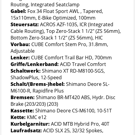
Routing, Integrated Seatclamp
Gabel:
Fox 34 Float Sport AWL , Tapered,
15x110mm, E-Bike Optimized, 100mm
Steuersatz:
ACROS AZF-1035, ICR (Integrated
Cable Routing), Top Zero-Stack 1 1/2" (ZS 56mm),
Bottom Zero-Stack 1 1/2" (ZS 56mm), HIC
Vorbau:
CUBE Comfort Stem Pro, 31.8mm,
Adjustable
Lenker:
CUBE Comfort Trail Bar HD, 700mm
Griffe/Lenkerband:
ACID Travel Comfort
Schaltwerk:
Shimano XT RD-M8100-SGS,
ShadowPlus, 12-Speed
Schalt/(Brems-)hebel:
Shimano Deore SL-
M6100-R, Rapidfire Plus
Bremsen:
Shimano BR-MT420 ABS, Hydr. Disc
Brake (203/203) (203)
Kassette:
Shimano Deore CS-M6100, 10-51T
Kette:
KMC e12
Kurbelgarnitur:
ACID MTB Hybrid Pro, 40T
Laufradsatz:
ACID SLX 25, 32/32 Spokes,