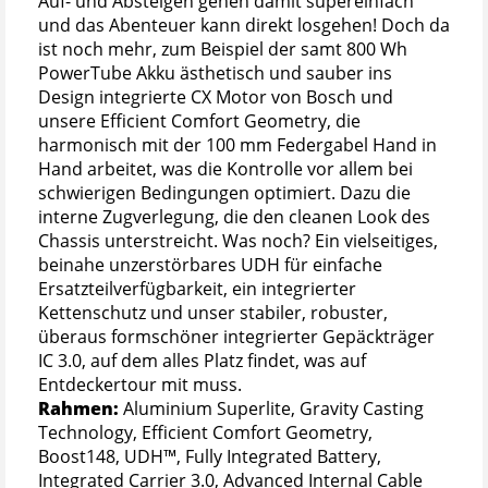
Auf- und Absteigen gehen damit supereinfach
und das Abenteuer kann direkt losgehen! Doch da
ist noch mehr, zum Beispiel der samt 800 Wh
PowerTube Akku ästhetisch und sauber ins
Design integrierte CX Motor von Bosch und
unsere Efficient Comfort Geometry, die
harmonisch mit der 100 mm Federgabel Hand in
Hand arbeitet, was die Kontrolle vor allem bei
schwierigen Bedingungen optimiert. Dazu die
interne Zugverlegung, die den cleanen Look des
Chassis unterstreicht. Was noch? Ein vielseitiges,
beinahe unzerstörbares UDH für einfache
Ersatzteilverfügbarkeit, ein integrierter
Kettenschutz und unser stabiler, robuster,
überaus formschöner integrierter Gepäckträger
IC 3.0, auf dem alles Platz findet, was auf
Entdeckertour mit muss.
Rahmen:
Aluminium Superlite, Gravity Casting
Technology, Efficient Comfort Geometry,
Boost148, UDH™, Fully Integrated Battery,
Integrated Carrier 3.0, Advanced Internal Cable