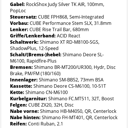
Gabel:
RockShox Judy Silver TK AIR, 100mm,
PopLoc
Steuersatz:
CUBE FPH868, Semi-Integrated
Vorbau:
CUBE Performance Stem SLX, 31.8mm
Lenker:
CUBE Rise Trail Bar, 680mm
Griffe/Lenkerband:
ACID React
Schaltwerk:
Shimano XT RD-M8100-SGS,
ShadowPlus, 12-Speed
Schalt/(Brems-)hebel:
Shimano Deore SL-
M6100, Rapidfire-Plus
Bremsen:
Shimano BR-MT200/UR300, Hydr, Disc
Brake, PM/FM (180/160)
Innenlager:
Shimano SM-BB52, 73mm BSA
Kassette:
Shimano Deore CS-M6100, 10-51T
Kette:
Shimano CN-M6100
Kurbelgarnitur:
Shimano FC.MT511, 32T, Boost
Felgen:
CUBE ZX20, 32H, Disc
Nabe vorne:
Shimano HB-M4050, QR, Centerlock
Nabe hinten:
Shimano FH-MT401, QR, Centerlock
Reifen:
Conti Ruban, 2.1