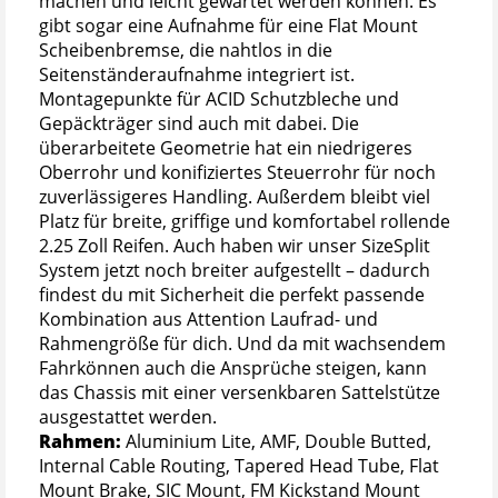
machen und leicht gewartet werden können. Es
gibt sogar eine Aufnahme für eine Flat Mount
Scheibenbremse, die nahtlos in die
Seitenständeraufnahme integriert ist.
Montagepunkte für ACID Schutzbleche und
Gepäckträger sind auch mit dabei. Die
überarbeitete Geometrie hat ein niedrigeres
Oberrohr und konifiziertes Steuerrohr für noch
zuverlässigeres Handling. Außerdem bleibt viel
Platz für breite, griffige und komfortabel rollende
2.25 Zoll Reifen. Auch haben wir unser SizeSplit
System jetzt noch breiter aufgestellt – dadurch
findest du mit Sicherheit die perfekt passende
Kombination aus Attention Laufrad- und
Rahmengröße für dich. Und da mit wachsendem
Fahrkönnen auch die Ansprüche steigen, kann
das Chassis mit einer versenkbaren Sattelstütze
ausgestattet werden.
Rahmen:
Aluminium Lite, AMF, Double Butted,
Internal Cable Routing, Tapered Head Tube, Flat
Mount Brake, SIC Mount, FM Kickstand Mount