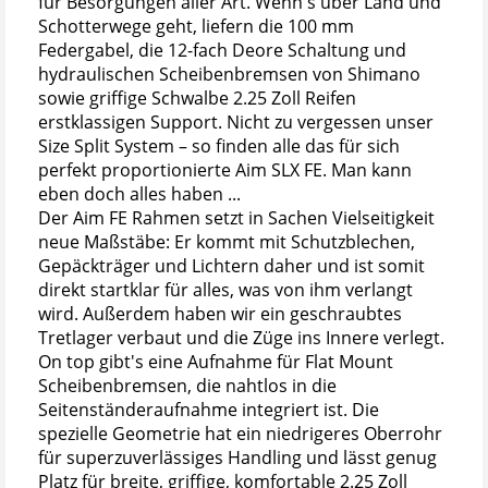
für Besorgungen aller Art. Wenn's über Land und
Schotterwege geht, liefern die 100 mm
Federgabel, die 12-fach Deore Schaltung und
hydraulischen Scheibenbremsen von Shimano
sowie griffige Schwalbe 2.25 Zoll Reifen
erstklassigen Support. Nicht zu vergessen unser
Size Split System – so finden alle das für sich
perfekt proportionierte Aim SLX FE. Man kann
eben doch alles haben ...
Der Aim FE Rahmen setzt in Sachen Vielseitigkeit
neue Maßstäbe: Er kommt mit Schutzblechen,
Gepäckträger und Lichtern daher und ist somit
direkt startklar für alles, was von ihm verlangt
wird. Außerdem haben wir ein geschraubtes
Tretlager verbaut und die Züge ins Innere verlegt.
On top gibt's eine Aufnahme für Flat Mount
Scheibenbremsen, die nahtlos in die
Seitenständeraufnahme integriert ist. Die
spezielle Geometrie hat ein niedrigeres Oberrohr
für superzuverlässiges Handling und lässt genug
Platz für breite, griffige, komfortable 2.25 Zoll