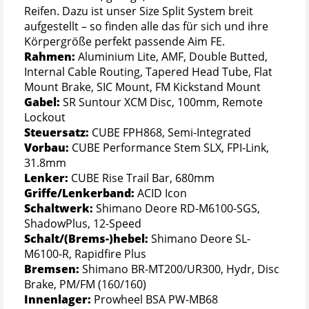
Reifen. Dazu ist unser Size Split System breit
aufgestellt – so finden alle das für sich und ihre
Körpergröße perfekt passende Aim FE.
Rahmen:
Aluminium Lite, AMF, Double Butted,
Internal Cable Routing, Tapered Head Tube, Flat
Mount Brake, SIC Mount, FM Kickstand Mount
Gabel:
SR Suntour XCM Disc, 100mm, Remote
Lockout
Steuersatz:
CUBE FPH868, Semi-Integrated
Vorbau:
CUBE Performance Stem SLX, FPI-Link,
31.8mm
Lenker:
CUBE Rise Trail Bar, 680mm
Griffe/Lenkerband:
ACID Icon
Schaltwerk:
Shimano Deore RD-M6100-SGS,
ShadowPlus, 12-Speed
Schalt/(Brems-)hebel:
Shimano Deore SL-
M6100-R, Rapidfire Plus
Bremsen:
Shimano BR-MT200/UR300, Hydr, Disc
Brake, PM/FM (160/160)
Innenlager:
Prowheel BSA PW-MB68