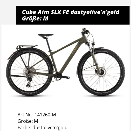
Cube Aim SLX FE dustyolive'n'gold
Größe: M
Art.Nr. 141260-M
Größe: M
Farbe: dustolive'n'gold