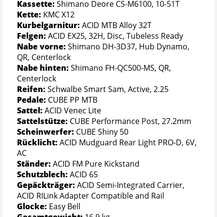
Kassette:
Shimano Deore CS-M6100, 10-51T
Kette:
KMC X12
Kurbelgarnitur:
ACID MTB Alloy 32T
Felgen:
ACID EX25, 32H, Disc, Tubeless Ready
Nabe vorne:
Shimano DH-3D37, Hub Dynamo,
QR, Centerlock
Nabe hinten:
Shimano FH-QC500-MS, QR,
Centerlock
Reifen:
Schwalbe Smart Sam, Active, 2.25
Pedale:
CUBE PP MTB
Sattel:
ACID Venec Lite
Sattelstütze:
CUBE Performance Post, 27.2mm
Scheinwerfer:
CUBE Shiny 50
Rücklicht:
ACID Mudguard Rear Light PRO-D, 6V,
AC
Ständer:
ACID FM Pure Kickstand
Schutzblech:
ACID 65
Gepäckträger:
ACID Semi-Integrated Carrier,
ACID RILink Adapter Compatible and Rail
Glocke:
Easy Bell
Gesamtgewicht:
16,9 kg