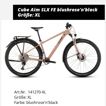
Cube Aim SLX FE blushrose'n'black
Größe: XL
Art.Nr. 141270-XL
Größe: XL
Farbe: blushrose'n'black