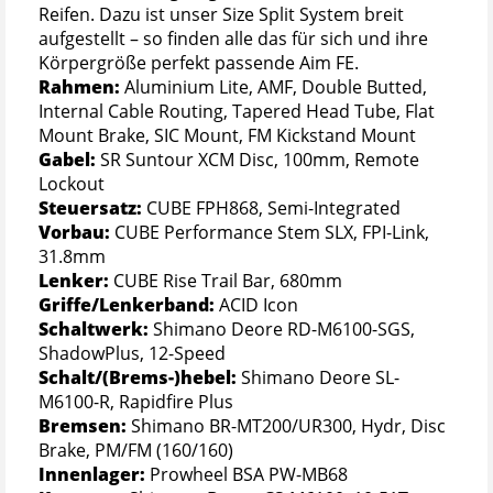
Reifen. Dazu ist unser Size Split System breit
aufgestellt – so finden alle das für sich und ihre
Körpergröße perfekt passende Aim FE.
Rahmen:
Aluminium Lite, AMF, Double Butted,
Internal Cable Routing, Tapered Head Tube, Flat
Mount Brake, SIC Mount, FM Kickstand Mount
Gabel:
SR Suntour XCM Disc, 100mm, Remote
Lockout
Steuersatz:
CUBE FPH868, Semi-Integrated
Vorbau:
CUBE Performance Stem SLX, FPI-Link,
31.8mm
Lenker:
CUBE Rise Trail Bar, 680mm
Griffe/Lenkerband:
ACID Icon
Schaltwerk:
Shimano Deore RD-M6100-SGS,
ShadowPlus, 12-Speed
Schalt/(Brems-)hebel:
Shimano Deore SL-
M6100-R, Rapidfire Plus
Bremsen:
Shimano BR-MT200/UR300, Hydr, Disc
Brake, PM/FM (160/160)
Innenlager:
Prowheel BSA PW-MB68