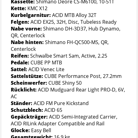
Kassette:
Shimano Deore CS-M6100, 10-51T
Kette:
KMC X12
Kurbelgarnitur:
ACID MTB Alloy 32T
Felgen:
ACID EX25, 32H, Disc, Tubeless Ready
Nabe vorne:
Shimano DH-3D37, Hub Dynamo,
QR, Centerlock
Nabe hinten:
Shimano FH-QC500-MS, QR,
Centerlock
Reifen:
Schwalbe Smart Sam, Active, 2.25
Pedale:
CUBE PP MTB
Sattel:
ACID Venec Lite
Sattelstütze:
CUBE Performance Post, 27.2mm
Scheinwerfer:
CUBE Shiny 50
Rücklicht:
ACID Mudguard Rear Light PRO-D, 6V,
AC
Ständer:
ACID FM Pure Kickstand
Schutzblech:
ACID 65
Gepäckträger:
ACID Semi-Integrated Carrier,
ACID RILink Adapter Compatible and Rail
Glocke:
Easy Bell
Gesamtgewicht:
16,9 kg