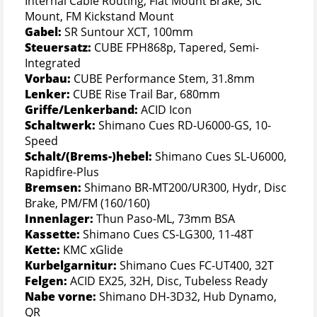
Internal Cable Routing, Flat Mount Brake, SIC
Mount, FM Kickstand Mount
Gabel:
SR Suntour XCT, 100mm
Steuersatz:
CUBE FPH868p, Tapered, Semi-
Integrated
Vorbau:
CUBE Performance Stem, 31.8mm
Lenker:
CUBE Rise Trail Bar, 680mm
Griffe/Lenkerband:
ACID Icon
Schaltwerk:
Shimano Cues RD-U6000-GS, 10-
Speed
Schalt/(Brems-)hebel:
Shimano Cues SL-U6000,
Rapidfire-Plus
Bremsen:
Shimano BR-MT200/UR300, Hydr, Disc
Brake, PM/FM (160/160)
Innenlager:
Thun Paso-ML, 73mm BSA
Kassette:
Shimano Cues CS-LG300, 11-48T
Kette:
KMC xGlide
Kurbelgarnitur:
Shimano Cues FC-UT400, 32T
Felgen:
ACID EX25, 32H, Disc, Tubeless Ready
Nabe vorne:
Shimano DH-3D32, Hub Dynamo,
QR