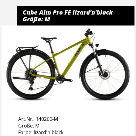
Cube Aim Pro FE lizard'n'black
Größe: M
Art.Nr. 140260-M
Größe: M
Farbe: lizard'n'black