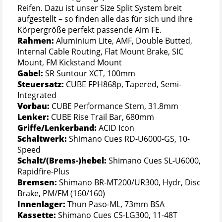
Reifen. Dazu ist unser Size Split System breit
aufgestellt – so finden alle das für sich und ihre
Körpergröße perfekt passende Aim FE.
Rahmen:
Aluminium Lite, AMF, Double Butted,
Internal Cable Routing, Flat Mount Brake, SIC
Mount, FM Kickstand Mount
Gabel:
SR Suntour XCT, 100mm
Steuersatz:
CUBE FPH868p, Tapered, Semi-
Integrated
Vorbau:
CUBE Performance Stem, 31.8mm
Lenker:
CUBE Rise Trail Bar, 680mm
Griffe/Lenkerband:
ACID Icon
Schaltwerk:
Shimano Cues RD-U6000-GS, 10-
Speed
Schalt/(Brems-)hebel:
Shimano Cues SL-U6000,
Rapidfire-Plus
Bremsen:
Shimano BR-MT200/UR300, Hydr, Disc
Brake, PM/FM (160/160)
Innenlager:
Thun Paso-ML, 73mm BSA
Kassette:
Shimano Cues CS-LG300, 11-48T