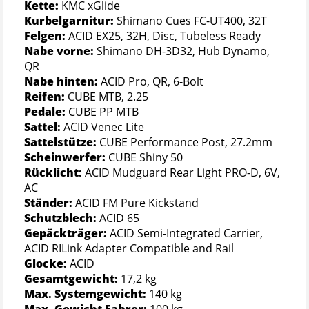
Kette:
KMC xGlide
Kurbelgarnitur:
Shimano Cues FC-UT400, 32T
Felgen:
ACID EX25, 32H, Disc, Tubeless Ready
Nabe vorne:
Shimano DH-3D32, Hub Dynamo,
QR
Nabe hinten:
ACID Pro, QR, 6-Bolt
Reifen:
CUBE MTB, 2.25
Pedale:
CUBE PP MTB
Sattel:
ACID Venec Lite
Sattelstütze:
CUBE Performance Post, 27.2mm
Scheinwerfer:
CUBE Shiny 50
Rücklicht:
ACID Mudguard Rear Light PRO-D, 6V,
AC
Ständer:
ACID FM Pure Kickstand
Schutzblech:
ACID 65
Gepäckträger:
ACID Semi-Integrated Carrier,
ACID RILink Adapter Compatible and Rail
Glocke:
ACID
Gesamtgewicht:
17,2 kg
Max. Systemgewicht:
140 kg
Max. Gewicht Fahrer:
100 kg