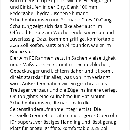
Büro ebenso top Support wie bei Erledigungen
und Einkäufen in der City. Dank 100 mm
Federgabel, hydraulischen Shimano
Scheibenbremsen und Shimano Cues 10-Gang
Schaltung zeigt sich das Bike aber auch im
Offroad-Einsatz am Wochenende souverän und
zuverlässig. Dazu kommen griffige, komfortable
2.25 Zoll Reifen. Kurz: ein Allrounder, wie er im
Buche steht!
Der Aim FE Rahmen setzt in Sachen Vielseitigkeit
neue Maßstäbe: Er kommt mit Schutzblechen,
Gepäckträger und Lichtern daher und ist somit
direkt startklar für alles, was von ihm verlangt
wird. Außerdem haben wir ein geschraubtes
Tretlager verbaut und die Züge ins Innere verlegt.
On top gibt's eine Aufnahme für Flat Mount
Scheibenbremsen, die nahtlos in die
Seitenständeraufnahme integriert ist. Die
spezielle Geometrie hat ein niedrigeres Oberrohr
für superzuverlässiges Handling und lässt genug
Platz für breite, griffige, komfortable 2.25 Zoll