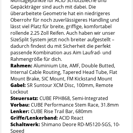
Montagepunkte für ACID Schutzbleche und
Gepäckträger sind auch mit dabei. Die
überarbeitete Geometrie hat ein niedrigeres
Oberrohr für noch zuverlässigeres Handling und
lässt viel Platz für breite, griffige, komfortabel
rollende 2.25 Zoll Reifen. Auch haben wir unser
SizeSplit System jetzt noch breiter aufgestellt –
dadurch findest du mit Sicherheit die perfekt
passende Kombination aus Aim Laufrad- und
Rahmengröße für dich.
Rahmen:
Aluminium Lite, AMF, Double Butted,
Internal Cable Routing, Tapered Head Tube, Flat
Mount Brake, SIC Mount, FM Kickstand Mount
Gabel:
SR Suntour XCM Disc, 100mm, Remote
Lockout
Steuersatz:
CUBE FPH868, Semi-Integrated
Vorbau:
CUBE Performance Stem Race, 31.8mm
Lenker:
CUBE Rise Trail Bar, 680mm
Griffe/Lenkerband:
ACID React
Schaltwerk:
Shimano Deore RD-M5120-SGS, 10-
Speed