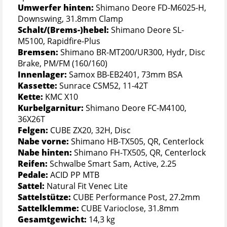
Umwerfer hinten:
Shimano Deore FD-M6025-H,
Downswing, 31.8mm Clamp
Schalt/(Brems-)hebel:
Shimano Deore SL-
M5100, Rapidfire-Plus
Bremsen:
Shimano BR-MT200/UR300, Hydr, Disc
Brake, PM/FM (160/160)
Innenlager:
Samox BB-EB2401, 73mm BSA
Kassette:
Sunrace CSM52, 11-42T
Kette:
KMC X10
Kurbelgarnitur:
Shimano Deore FC-M4100,
36X26T
Felgen:
CUBE ZX20, 32H, Disc
Nabe vorne:
Shimano HB-TX505, QR, Centerlock
Nabe hinten:
Shimano FH-TX505, QR, Centerlock
Reifen:
Schwalbe Smart Sam, Active, 2.25
Pedale:
ACID PP MTB
Sattel:
Natural Fit Venec Lite
Sattelstütze:
CUBE Performance Post, 27.2mm
Sattelklemme:
CUBE Varioclose, 31.8mm
Gesamtgewicht:
14,3 kg