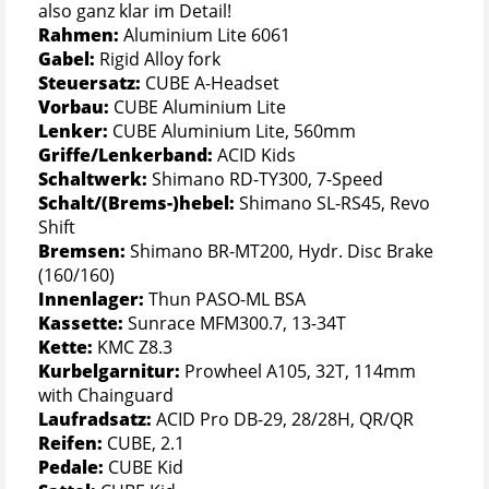
also ganz klar im Detail!
Rahmen:
Aluminium Lite 6061
Gabel:
Rigid Alloy fork
Steuersatz:
CUBE A-Headset
Vorbau:
CUBE Aluminium Lite
Lenker:
CUBE Aluminium Lite, 560mm
Griffe/Lenkerband:
ACID Kids
Schaltwerk:
Shimano RD-TY300, 7-Speed
Schalt/(Brems-)hebel:
Shimano SL-RS45, Revo
Shift
Bremsen:
Shimano BR-MT200, Hydr. Disc Brake
(160/160)
Innenlager:
Thun PASO-ML BSA
Kassette:
Sunrace MFM300.7, 13-34T
Kette:
KMC Z8.3
Kurbelgarnitur:
Prowheel A105, 32T, 114mm
with Chainguard
Laufradsatz:
ACID Pro DB-29, 28/28H, QR/QR
Reifen:
CUBE, 2.1
Pedale:
CUBE Kid