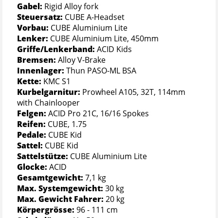
Gabel:
Rigid Alloy fork
Steuersatz:
CUBE A-Headset
Vorbau:
CUBE Aluminium Lite
Lenker:
CUBE Aluminium Lite, 450mm
Griffe/Lenkerband:
ACID Kids
Bremsen:
Alloy V-Brake
Innenlager:
Thun PASO-ML BSA
Kette:
KMC S1
Kurbelgarnitur:
Prowheel A105, 32T, 114mm
with Chainlooper
Felgen:
ACID Pro 21C, 16/16 Spokes
Reifen:
CUBE, 1.75
Pedale:
CUBE Kid
Sattel:
CUBE Kid
Sattelstütze:
CUBE Aluminium Lite
Glocke:
ACID
Gesamtgewicht:
7,1 kg
Max. Systemgewicht:
30 kg
Max. Gewicht Fahrer:
20 kg
Körpergrösse:
96 - 111 cm