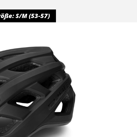
ße: S/M (53-57)