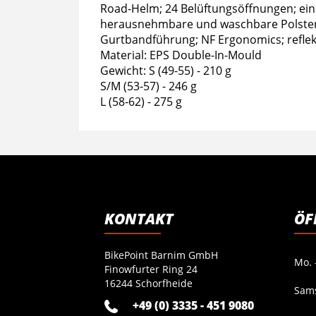
Road-Helm; 24 Belüftungsöffnungen; ein
herausnehmbare und waschbare Polster; w
Gurtbandführung; NF Ergonomics; reflek
Material: EPS Double-In-Mould
Gewicht: S (49-55) - 210 g
S/M (53-57) - 246 g
L (58-62) - 275 g
KONTAKT
ÖF
BikePoint Barnim GmbH
Mo. -
Finowfurter Ring 24
16244 Schorfheide
Sam
+49 (0) 3335 - 451 9080