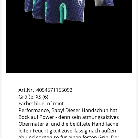
Art.Nr. 4054571155092
Größe: XS (6)
Farbe: blue´n´mint
Performance, Baby! Dieser Handschuh hat
Bock auf Power - denn sein atmungsaktives
Obermaterial und die belüftete Handfläche
leiten Feuchtigkeit zuverlässig nach außen
ab und sorgen so für einen festen Grip. Der