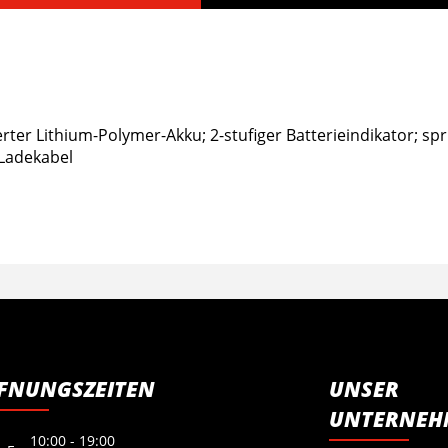
erter Lithium-Polymer-Akku; 2-stufiger Batterieindikator; sp
-Ladekabel
FNUNGSZEITEN
UNSER
UNTERNEH
10:00 - 19:00