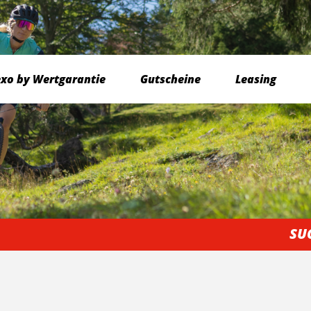
exo by Wertgarantie
Gutscheine
Leasing
SU